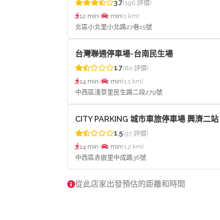
3.7
(196 評價)
12 min
•
2 min
(1 km)
北區小北里小北路27巷15號
台灣聯通停車場-台南民生場
1.7
(80 評價)
14 min
•
2 min
(1.1 km)
中西區淺草里民生路二段279號
CITY PARKING 城市車旅停車場 興濟二站
1.5
(97 評價)
14 min
•
2 min
(1.2 km)
中西區赤嵌里中成路36號
從此店家出發預估的距離和時間