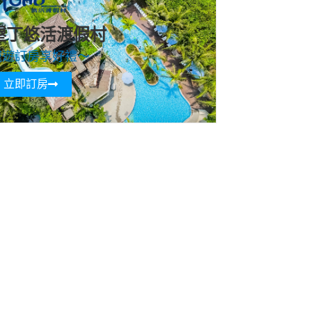
墾丁悠活渡假村
寵遊訂房享好禮～
立即訂房