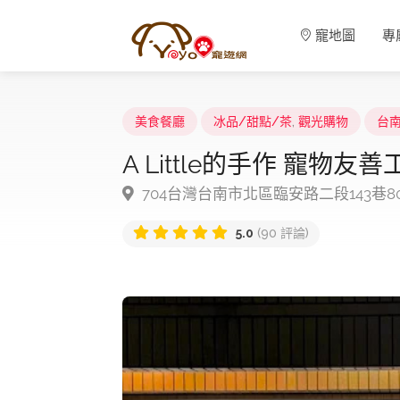
寵地圖
專
美食餐廳
冰品/甜點/茶
,
觀光購物
台
A Little的手作 寵物友
704台灣台南市北區臨安路二段143巷8
5.0
(90 評論)