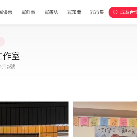
屬優惠
寵鮮事
寵遊誌
寵知識
寵市集
成為合
南
善工作室
0弄9號