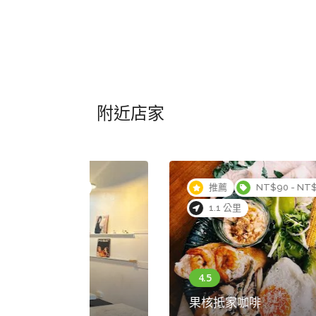
附近店家
00
推薦
1.1 公里
果核抵家民宿
700台灣台南市中西區民族路二段317