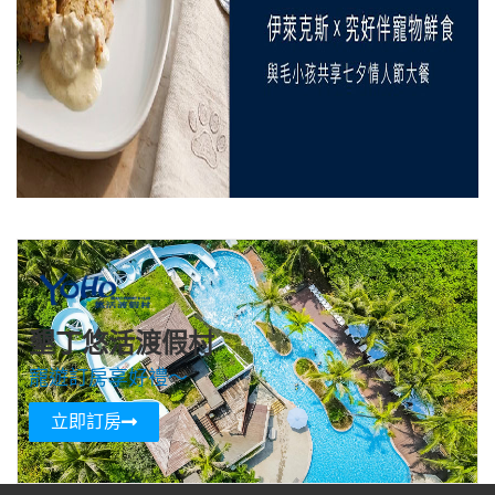
墾丁悠活渡假村
寵遊訂房享好禮～
立即訂房