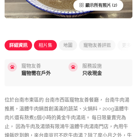
顯示所有照片
詳細資訊
相片集
地圖
寵物友善評鑑
更多優
寵物友善
服務設施
寵物需在戶外
只收現金
位於台南市東區的 台南市西區寵物友善餐廳， 台南牛肉湯
推薦，溫體牛肉鍋首創滿滿的蔬菜、火鍋料，200g溫體牛
肉片還有熬煮5個小時的黃金牛肉湯底。 每日限量賣完為
止， 因為牛肉及湯頭有限鴻牛溫體牛肉湯南門店，內用牛
燥飯吃到飽，來台南豈可不吃牛肉湯？除了度小月之外，牛