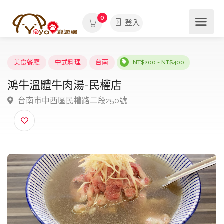
0
登入
美食餐廳
中式料理
台南
NT$200 - NT$400
鴻牛溫體牛肉湯-民權店
台南市中西區民權路二段250號