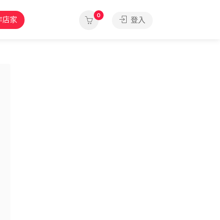
0
作店家
登入