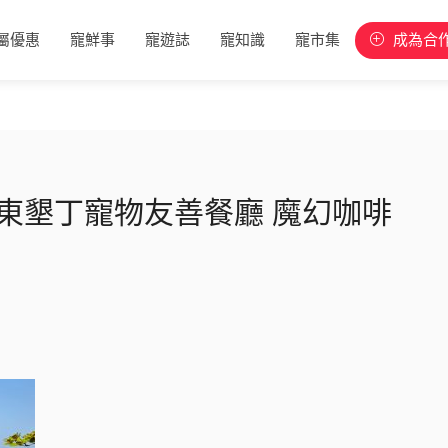
屬優惠
寵鮮事
寵遊誌
寵知識
寵市集
成為合
網-屏東墾丁寵物友善餐廳 魔幻咖啡