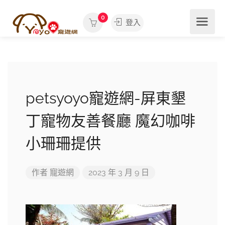
0
登入
petsyoyo寵遊網-屏東墾
丁寵物友善餐廳 魔幻咖啡
小珊珊提供
作者
寵遊網
2023 年 3 月 9 日