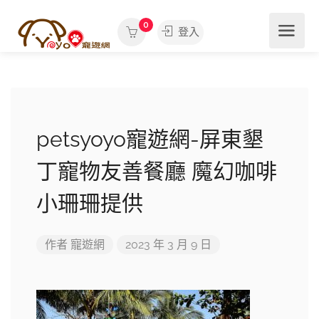
0
登入
petsyoyo寵遊網-屏東墾
丁寵物友善餐廳 魔幻咖啡
小珊珊提供
作者
寵遊網
2023 年 3 月 9 日