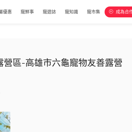
屬優惠
寵鮮事
寵遊誌
寵知識
寵市集
成為合
露營區-高雄市六龜寵物友善露營