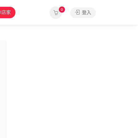
0
作店家
登入