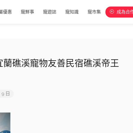
屬優惠
寵鮮事
寵遊誌
寵知識
寵市集
成為合
網－宜蘭礁溪寵物友善民宿礁溪帝王
月 9 日