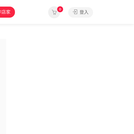
0
作店家
登入