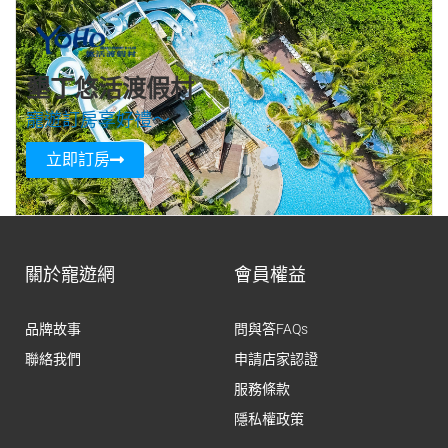
墾丁悠活渡假村
寵遊訂房享好禮～
立即訂房
關於寵遊網
會員權益
品牌故事
問與答FAQs
聯絡我們
申請店家認證
服務條款
隱私權政策