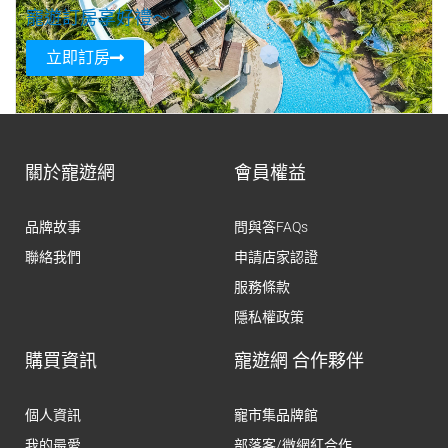
寵遊訂房享好禮～
立即訂房
關於寵遊網
會員權益
品牌故事
問與答FAQs
聯絡我們
申請店家認證
服務條款
隱私權政策
購買資訊
寵遊網 合作夥伴
個人資訊
寵市集品牌館
我的最愛
部落客/微網紅合作