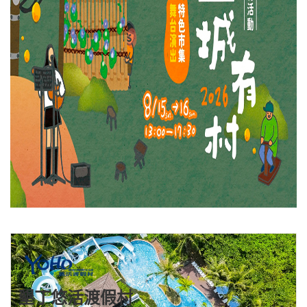
墾丁悠活渡假村