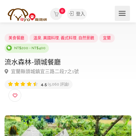
0
登入
美食餐廳
溫泉
,
異國料理
,
義式料理
,
自然景觀
宜蘭
NT$200 - NT$400
流水森林-頭城餐廳
宜蘭縣頭城鎮宜三路二段7之1號
4.5
(5,060 評論)