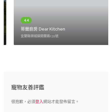
蒂薾廚房 Dear Kitchen
宜蘭縣頭城鎮開蘭路139號
寵物友善評鑑
很抱歉，必須
登入
網站才能發佈留言。