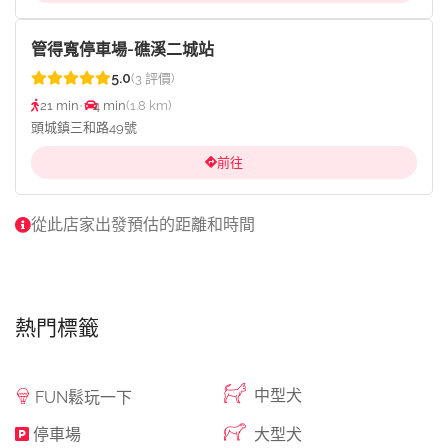
管得寬停車場-礁溪二城站
5.0
(3 評價)
21 min
•
4 min
(1.8 km)
頭城鎮三和路49號
前往
從此店家出發預估的距離和時間
熱門標籤
中型犬
FUN鬆玩一下
停車場
大型犬