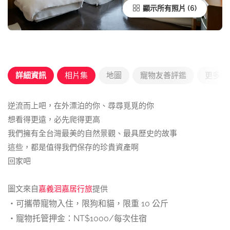
顯示所有照片
詳細資訊
相片集
地圖
寵物友善評鑑
更多優
逆流而上吧，在外漂泊的你、尋尋覓覓的你
想看得更遠，必先爬得更高
我們擁有全台灣最美的自然景觀、最具歷史的故事
這些，都是值得我們保存的珍貴資產啊
回家吧
圖文來自
嘉義洄嘉居行旅
提供
・可攜帶寵物入住，限狗和貓，限重 10 公斤
・寵物托管押金：NT$1000/每次住宿