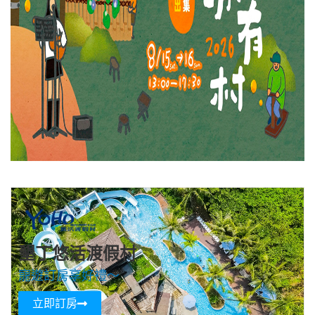
墾丁悠活渡假村
寵遊訂房享好禮～
立即訂房