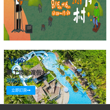
墾丁悠活渡假村
寵遊訂房享好禮～
立即訂房