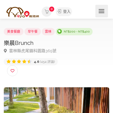
0
登入
美食餐廳
早午餐
雲林
NT$200 - NT$400
樂晨Brunch
雲林縣虎尾鎮科園路365號
4.6
(454 評論)