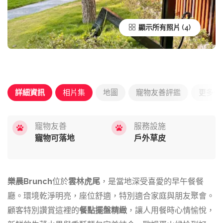
顯示所有照片
詳細資訊
相片集
地圖
寵物友善評鑑
更多優
寵物友善
服務設施
寵物可落地
戶外草皮
樂晨Brunch
位於
雲林虎尾
，是當地深受喜愛的早午餐餐
廳。環境乾淨明亮，座位舒適，特別適合家庭與朋友聚會。
顧客特別讚賞這裡的
餐點擺盤精緻
，讓人用餐時心情愉悅，