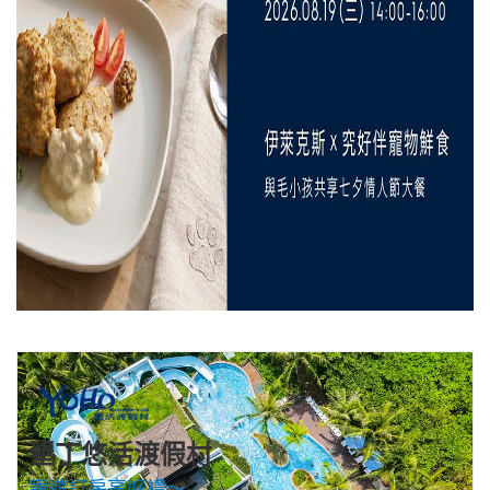
墾丁悠活渡假村
寵遊訂房享好禮～