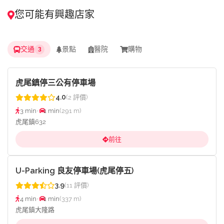
您可能有興趣店家
交通
景點
醫院
購物
3
虎尾鎮停三公有停車場
4.0
(2 評價)
3 min
•
1 min
(291 m)
虎尾鎮632
前往
U-Parking 良友停車場(虎尾停五)
3.9
(11 評價)
4 min
•
1 min
(337 m)
虎尾鎮大隆路