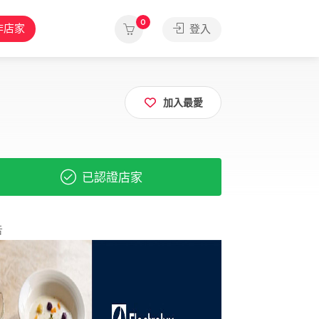
0
作店家
登入
加入最愛
已認證店家
告