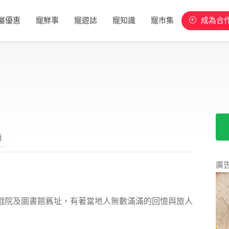
屬優惠
寵鮮事
寵遊誌
寵知識
寵市集
成為合
惠
廣
戲院及圖書館舊址，有著當地人無數滿滿的回憶與旅人