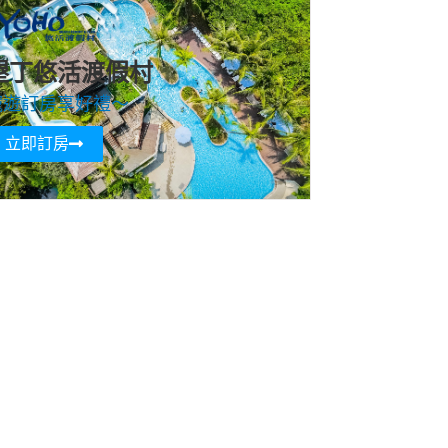
墾丁悠活渡假村
寵遊訂房享好禮～
立即訂房