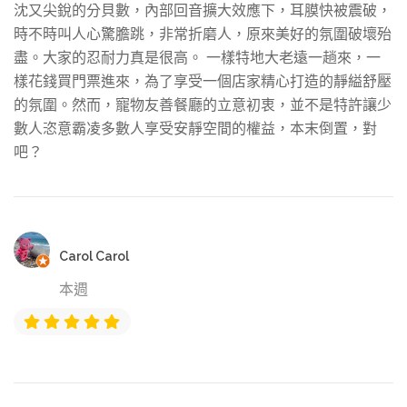
沈又尖銳的分貝數，內部回音擴大效應下，耳膜快被震破，
時不時叫人心驚膽跳，非常折磨人，原來美好的氛圍破壞殆
盡。大家的忍耐力真是很高。 一樣特地大老遠一趟來，一
樣花錢買門票進來，為了享受一個店家精心打造的靜縊舒壓
的氛圍。然而，寵物友善餐廳的立意初衷，並不是特許讓少
數人恣意霸凌多數人享受安靜空間的權益，本末倒置，對
吧？
Carol Carol
本週