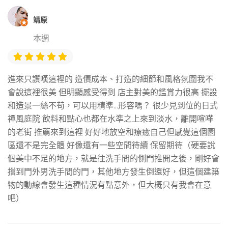
靖原
本週
進來只讚嘆這裡的 造價成本、打造的細節和風格氛圍我不
會說這裡很美 但明顯感受得到 店主對美的鑑賞力很高 擺設
和造景一絲不苟，可以用精準...形容嗎？ 很少見到位的日式
禪風庭院 飲料和點心也都在水準之上來到淡水，離開喧嘩
的老街 推薦來到這裡 好好地放空和療癒自己但感覺這個園
區還不是完全體 好像還有一些空間待續 保留期待（硬要說
個美中不足的地方，就是往洗手間的側門推開之後，剛好會
擋到門外男洗手間的門，其他地方發生倒還好，但這個建築
物的動線會發生這種情況有點意外，但大概只有我會在意
吧）