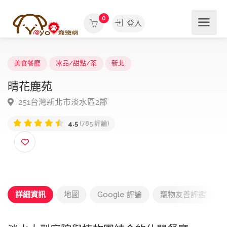
0
登入
美食餐廳
冰品/甜點/茶
新北
晴花鹿苑
251台灣新北市淡水區2鄰
4.5
(785 評論)
詳細資訊
地圖
Google 評論
寵物友善評鑑