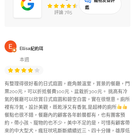
寵物友善評
鑑
評論 785
Ellisa紀約珥
本週
有整理得很好看的日式庭園，鹿角蕨溫室，賞景的餐廳，門
票200元，可以折抵餐費100元、盆栽折300元。 挑高有冷
氣的餐廳可以欣賞日式庭園和碧空白雲，實在很愜意。廁所
裡有冷氣，設計美觀，既乾淨又有香氣,是超棒的廁所
餐點也很不錯，餐廳內的顧客各年齡層都有，也有團客預
約，帶小孩、寵物的也不少，美中不足的是，可惜有顧客帶
來的中大型犬，瘋狂吠吼斷斷續續近三、四十分鐘，雄厚低