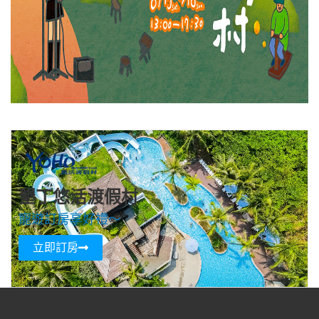
墾丁悠活渡假村
寵遊訂房享好禮～
立即訂房