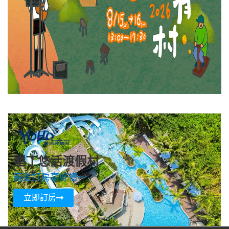
墾丁悠活渡假村
寵遊訂房享好禮～
立即訂房