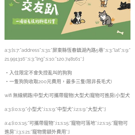
a:3:{s:7:”address”;s:31:”屏東縣恆春鎮湖內路5巷”;s:3:”lat”;s:9:”
21.991316″;s:3:”lng”;s:10:”120.748161″;}
・入住限定不會失控亂叫的狗狗
・一隻狗狗收取200元費用，最多三隻(限非長毛犬)
wifi 無線網路|中型犬|可攜帶寵物|大型犬|寵物可進房|小型犬
a:3:{i:0;s:9:”小型犬”;i:1;s:9:”中型犬”;i:2;s:9:”大型犬”;}
a:4:{i:0;s:15:”可攜帶寵物”;i:1;s:15:”寵物可落地”;i:2;s:15:”寵物可
進房”;i:3;s:21:”寵物需額外費用”;}