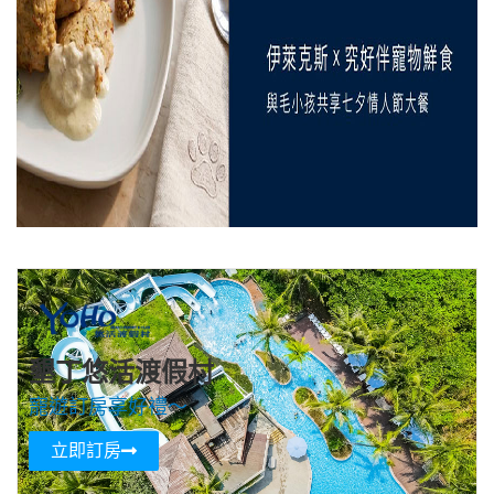
墾丁悠活渡假村
寵遊訂房享好禮～
立即訂房