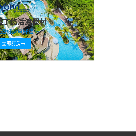
墾丁悠活渡假村
寵遊訂房享好禮～
立即訂房