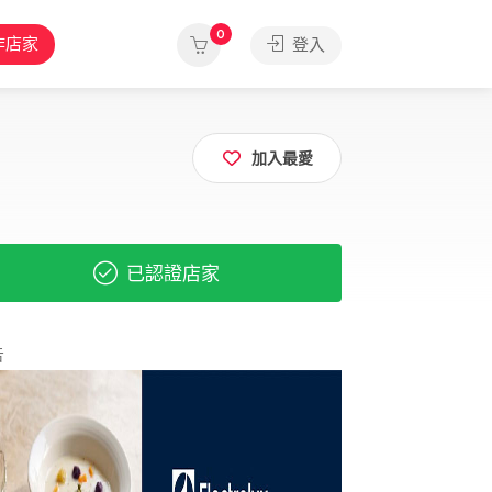
0
作店家
登入
加入最愛
已認證店家
告