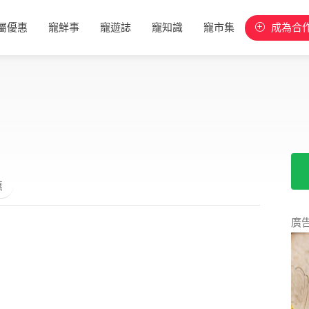
屬優惠
寵鮮事
寵遊誌
寵知識
寵市集
成為合
惠
廣