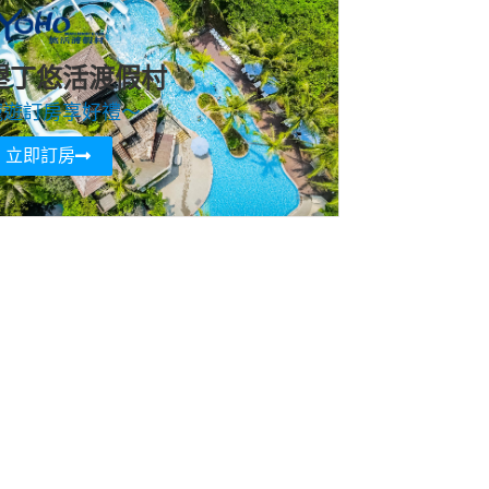
墾丁悠活渡假村
寵遊訂房享好禮～
立即訂房