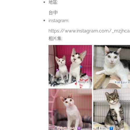
地區:
台中
instagram:
https://www.instagram.com/_mzjhca
相片集: