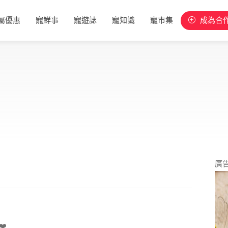
屬優惠
寵鮮事
寵遊誌
寵知識
寵市集
成為合
廣