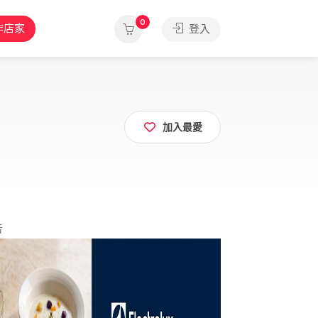
0
作店家
登入
加入最愛
告