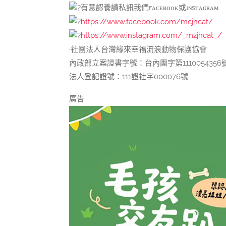
有意認養請私訊我們ғᴀᴄᴇʙᴏᴏᴋ或ɪɴsᴛᴀɢʀᴀᴍ
https://www.facebook.com/mcjhcat/
https://www.instagram.com/_mzjhcat_/
·社團法人台灣緣來幸福流浪動物保護協會
內政部立案證書字號：台內團字第1110054356
法人登記證號：111證社字000076號
廣告