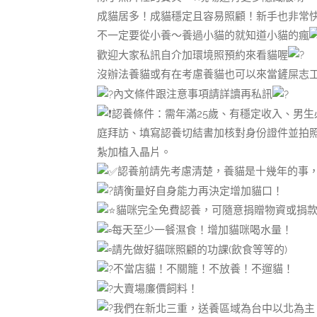
成貓居多！成貓穩定且容易照顧！新手也非常
不一定要從小養～養過小貓的就知道小貓的瘋
歡迎大家私訊自介加環境照預約來看貓喔
沒辦法養貓或有在考慮養貓也可以來當鏟屎志
內文條件跟注意事項請詳讀再私訊
認養條件：需年滿25歲、有穩定收入、男生
庭拜訪、填寫認養切結書加核對身份證件並拍
紮加植入晶片。
認養前請先考慮清楚，養貓是十幾年的事
請衡量好自身能力再決定增加貓口！
貓咪完全免費認養，可隨意捐贈物資或捐
每天至少一餐濕食！增加貓咪喝水量！
請先做好貓咪照顧的功課(飲食等等的)
不當店貓！不關籠！不放養！不遛貓！
大賣場廉價飼料！
我們在新北三重，送養區域為台中以北為主