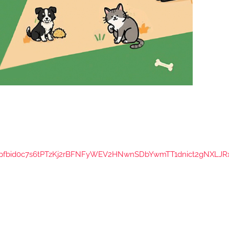
s/pfbid0c7s6tPTzKj2rBFNFyWEV2HNwnSDbYwmTT1dnict2gNXLJR