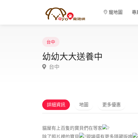
寵地圖
專
台中
幼幼大大送養中
台中
詳細資訊
地圖
更多優惠
貓屋有上百隻的寶貝們在等家
除了照片裡的寶貝
現場還有更多隱藏版唷