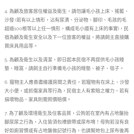
4. 為顧及旅客居住權益及衛生，請勿讓毛小孩上床、搖籃、
沙發 (若有以上情形，沾有尿漬、分泌物、腳印、毛孩的毛
超過100根等以上任一情形，構成毛小還有上床的事實)，民
宿為顧及衛生安全以及下一位旅客的權益，將請飼主直接購
買床具用品等。
5. 為顧及衛生以及清潔，即日起本民宿不再提供毛小孩睡
墊、睡窩，請飼主自行準備毛小孩的睡墊、被子、毯子。
6. 寵物主人應善盡維護房間之責任，若寵物有在床上、沙發
大小便，或抓傷家具等行為，民宿主人有索賠之權力，若有
損壞物品、家具則需照價賠償。
7. 為了顧及環境衛生及住客品質，公狗若在室內有占地盤抬
腳尿尿之行為，入住皆須包禮貌帶或尿布唷！母狗若沒有良
好如廁習慣或有占地盤做記號行為，也請幫她包上尿布後再