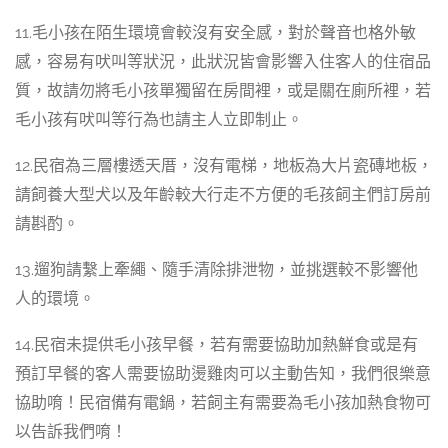
11.毛小孩在陌生環境會較沒有安全感，對於聲音也格外敏
感，容易有吠叫等狀況，此狀況皆會影響入住客人的住宿品
質，故請勿將毛小孩單獨留在房間裡，或是關在廁所裡，若
毛小孩有吠叫等行為也請主人立即制止。
12.民宿為三層樓透天厝，沒有電梯，地板為大片瓷磚地板，
請飼養大型犬以及年齡較大行走不方便的毛孩飼主們訂房前
請斟酌。
13.遛狗請繫上牽繩、隨手清除排泄物，並挑選較不影響他
人的環境。
14.民宿未提供毛小孩早餐，若有需要協助加熱鮮食或是有
預訂早餐的客人需要協助燙雞肉可以主動告知，我們很樂意
協助唷！民宿備有電鍋，若飼主有需要為毛小孩加熱食物可
以告訴我們唷！