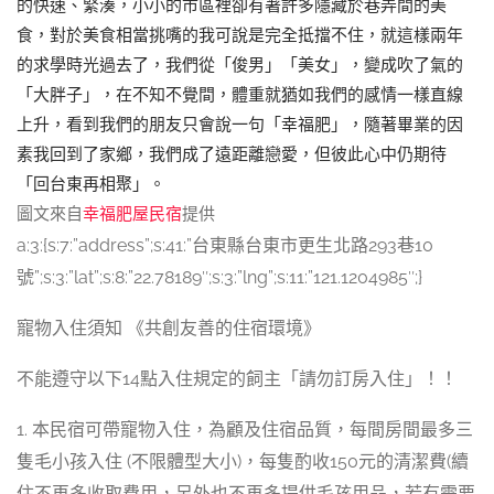
的快速、緊湊，小小的市區裡卻有著許多隱藏於巷弄間的美
食，對於美食相當挑嘴的我可說是完全抵擋不住，就這樣兩年
的求學時光過去了，我們從「俊男」「美女」，變成吹了氣的
「大胖子」，在不知不覺間，體重就猶如我們的感情一樣直線
上升，看到我們的朋友只會說一句「幸福肥」，隨著畢業的因
素我回到了家鄉，我們成了遠距離戀愛，但彼此心中仍期待
「回台東再相聚」。
圖文來自
幸福肥屋民宿
提供
a:3:{s:7:”address”;s:41:”台東縣台東市更生北路293巷10
號”;s:3:”lat”;s:8:”22.78189″;s:3:”lng”;s:11:”121.1204985″;}
寵物入住須知 《共創友善的住宿環境》
不能遵守以下14點入住規定的飼主「請勿訂房入住」！！
1. 本民宿可帶寵物入住，為顧及住宿品質，每間房間最多三
隻毛小孩入住 (不限體型大小)，每隻酌收150元的清潔費(續
住不再多收取費用，另外也不再多提供毛孩用品，若有需要