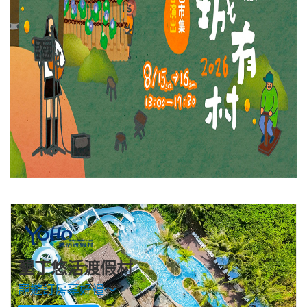
墾丁悠活渡假村
寵遊訂房享好禮～