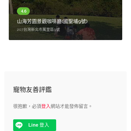
貪心咖啡館2025(
廳(國聖埔9號)
間，請停港口區停車
9號
208台灣新北市金山區磺港路
寵物友善評鑑
很抱歉，必須
登入
網站才能發佈留言。
Line
登入