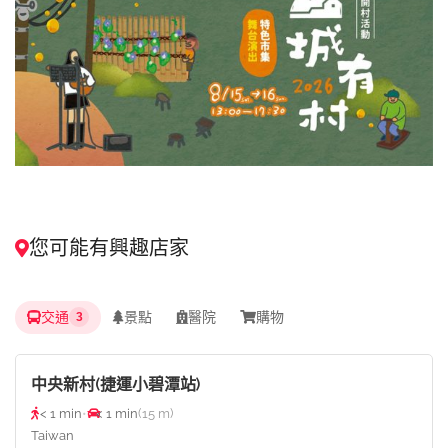
您可能有興趣店家
交通
景點
醫院
購物
3
中央新村(捷運小碧潭站)
< 1 min
•
< 1 min
(15 m)
Taiwan