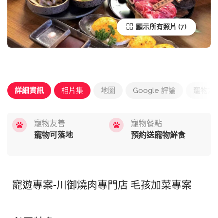
顯示所有照片
詳細資訊
相片集
地圖
Google 評論
寵物友
寵物友善
寵物餐點
寵物可落地
預約送寵物鮮食
寵遊專案-川御燒肉專門店 毛孩加菜專案