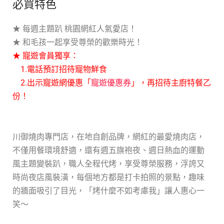
必買特色
★ 每週主題趴 桃園網紅人氣愛店！
★ 和毛孩一起享受尊榮的歡樂時光！
★ 寵遊會員獨享：
1.電話預訂招待寵物鮮食
2.出示寵遊網優惠「
寵遊優惠券
」，再招待主廚特餐乙
份！
川御燒肉專門店，在地自創品牌，網紅的最愛燒肉店，
不僅用餐環境舒適，還有週五旗袍夜、週日熱血的運動
風主題變裝趴，職人全程代烤，享受尊榮服務，浮誇又
時尚夜店風裝潢，每個地方都是打卡拍照的景點，趣味
的牆面吸引了目光，「烤什麼不如考慮我」讓人惠心一
笑～