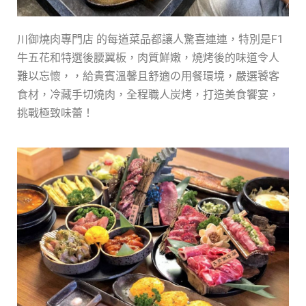
川御燒肉專門店 的每道菜品都讓人驚喜連連，特別是F1
牛五花和特選後腰翼板，肉質鮮嫩，燒烤後的味道令人
難以忘懷，，給貴賓溫馨且舒適の用餐環境，嚴選饕客
食材，冷藏手切燒肉，全程職人炭烤，打造美食饗宴，
挑戰極致味蕾！