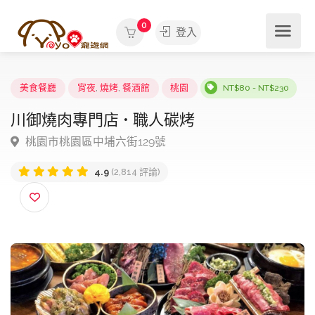
0
登入
美食餐廳
宵夜
,
燒烤
,
餐酒館
桃園
NT$80 - NT$230
川御燒肉專門店 • 職人碳烤
桃園市桃園區中埔六街129號
4.9
(2,814 評論)