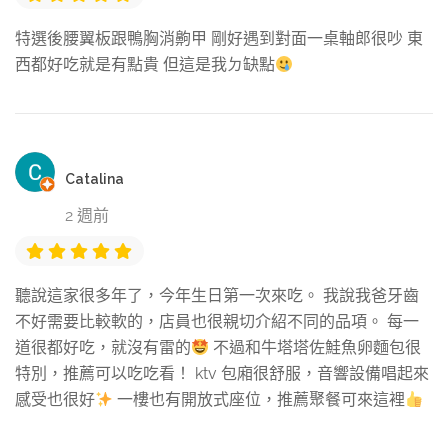
特選後腰翼板跟鴨胸消齁甲 剛好遇到對面一桌軸郎很吵 東
西都好吃就是有點貴 但這是我ㄉ缺點
Catalina
2 週前
聽說這家很多年了，今年生日第一次來吃。 我說我爸牙齒
不好需要比較軟的，店員也很親切介紹不同的品項。 每一
道很都好吃，就沒有雷的
不過和牛塔塔佐鮭魚卵麵包很
特別，推薦可以吃吃看！ ktv 包廂很舒服，音響設備唱起來
感受也很好
一樓也有開放式座位，推薦聚餐可來這裡