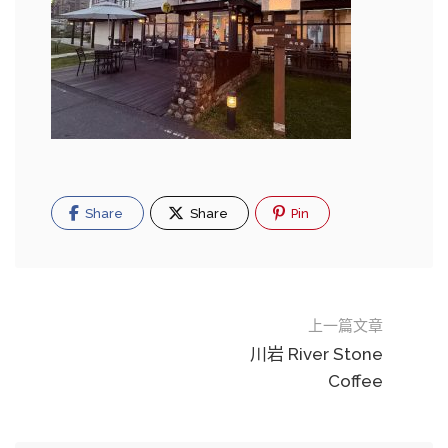
Share
Share
Pin
上一篇文章
川岩 River Stone
Coffee