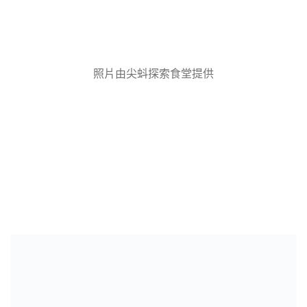
照片由尖蚪探索食堂提供