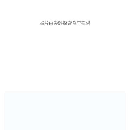
照片由尖蚪探索食堂提供