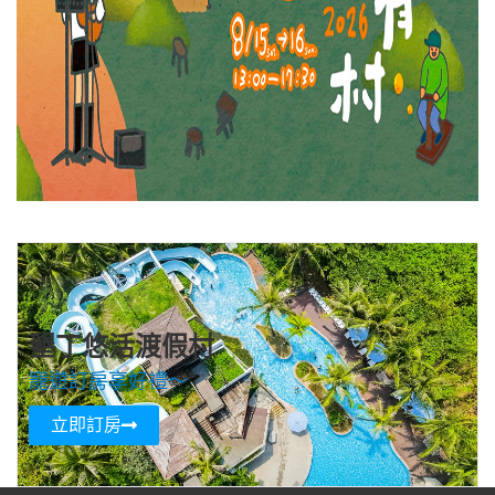
墾丁悠活渡假村
寵遊訂房享好禮～
立即訂房