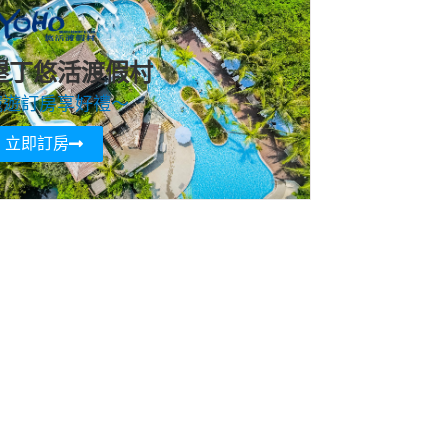
墾丁悠活渡假村
寵遊訂房享好禮～
立即訂房