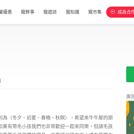
屬優惠
寵鮮事
寵遊誌
寵知識
寵市集
成為合
惠
廣
分別為（冬夕、初夏、春曉、秋瞑），希望來牛牛屋的朋
如果有帶毛小孩我們也非常歡迎一起來同樂，但請毛孩