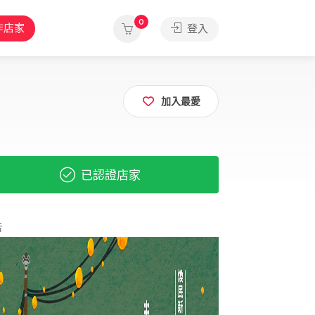
0
作店家
登入
加入最愛
已認證店家
告