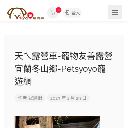
0
登入
天ㄟ露營車-寵物友善露營
宜蘭冬山鄉-Petsyoyo寵
遊網
作者
寵遊網
2023 年 1 月 29 日