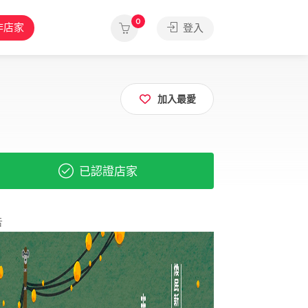
0
作店家
登入
加入最愛
已認證店家
告