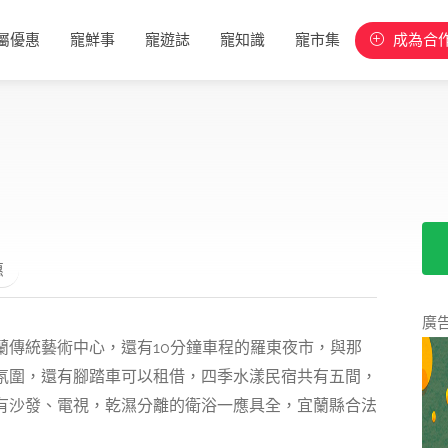
屬優惠
寵鮮事
寵遊誌
寵知識
寵市集
成為合
惠
廣
蘭傳統藝術中心，還有10分鐘車程的羅東夜市，與那
靜氛圍，還有腳踏車可以租借，四季水漾民宿共有五間，
有沙發、電視，乾濕分離的衛浴一應具全，宜蘭縣合法