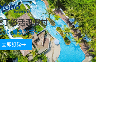
墾丁悠活渡假村
寵遊訂房享好禮～
立即訂房