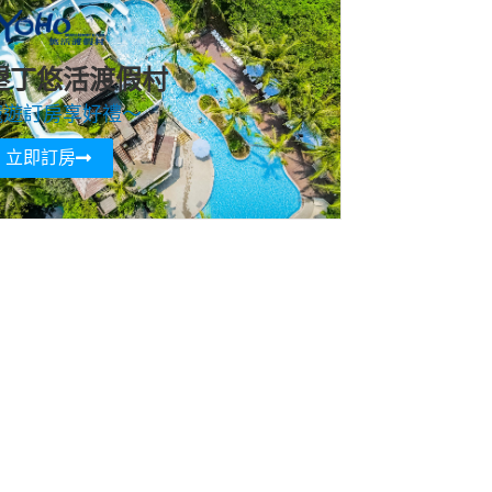
墾丁悠活渡假村
寵遊訂房享好禮～
立即訂房