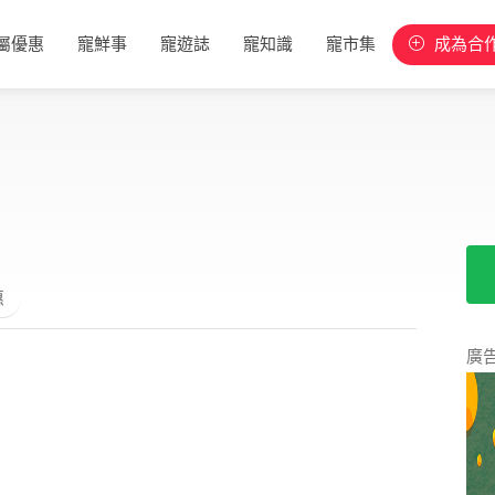
屬優惠
寵鮮事
寵遊誌
寵知識
寵市集
成為合
惠
廣