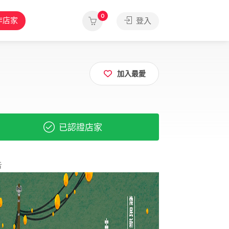
0
作店家
登入
加入最愛
已認證店家
告