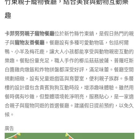
竹東親子寵物餐廳，結合美食與動物互動樂
趣
卡菲努努親子寵物餐廳
位於新竹縣竹東鎮，是假日熱門的親
子與
寵物友善餐廳
。餐廳設有多種可愛動物區，包括柯爾
鴨、小羊及梅花鹿，讓大人小孩都能享受與動物親密互動的
樂趣。餐點份量充足，職人手作的櫛瓜菇菇披薩、普羅旺斯
白醬雞肉燉飯和炸物拼盤都深受好評，滿足味蕾。餐廳空間
規劃細緻，設有兒童遊戲區與育嬰室，便利親子族群。多層
樓的設計還包含貴賓狗狗互動時段，增添趣味體驗。雖然用
餐時偶有吵雜，但整體環境乾淨明亮，服務貼心，是一家適
合親子與寵物同遊的首選餐廳。建議假日提前預約，以免久
候。
廣告