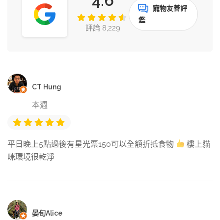
4.6
寵物友善評
鑑
評論 8,229
CT Hung
本週
平日晚上5點過後有星光票150可以全額折抵食物
樓上貓
咪環境很乾淨
晏旬Alice