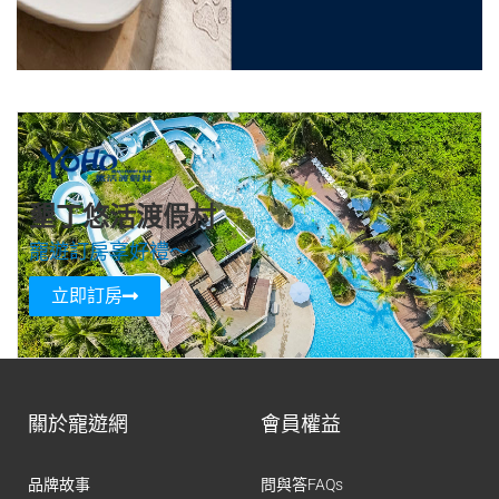
墾丁悠活渡假村
寵遊訂房享好禮～
立即訂房
關於寵遊網
會員權益
品牌故事
問與答FAQs