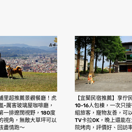
埔里超推薦景觀餐廳！虎
【宜蘭民宿推薦】享佇
嵐-厲害玻璃屋咖啡廳，
10-16人包棟，一次只
第一排遼闊視野，180度
組旅客，寵物友善，可以
的視角，無敵大草坪可以
TV卡拉OK，晚上還能
孩盡情跑〜
院烤肉，評價好、回訪