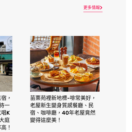
更多情報
民宿，
苗栗苑裡新地標-啡常美好，
接待一
老屋新生變身質感餐廳、民
唱K
宿、咖啡廳，40年老屋竟然
在大庭
變得這麼美！
率高！