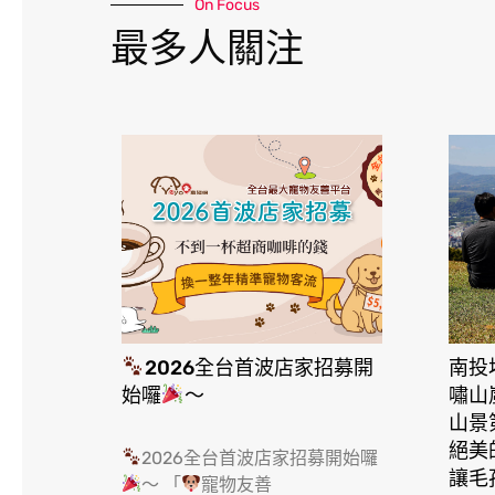
On Focus
最多人關注
2026全台首波店家招募開
南投
始囉
～
嘯山
山景
絕美
2026全台首波店家招募開始囉
讓毛
～ 「
寵物友善