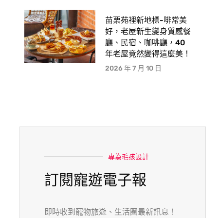
苗栗苑裡新地標-啡常美
好，老屋新生變身質感餐
廳、民宿、咖啡廳，40
年老屋竟然變得這麼美！
2026 年 7 月 10 日
專為毛孩設計
訂閱寵遊電子報
即時收到寵物旅遊、生活圈最新訊息！