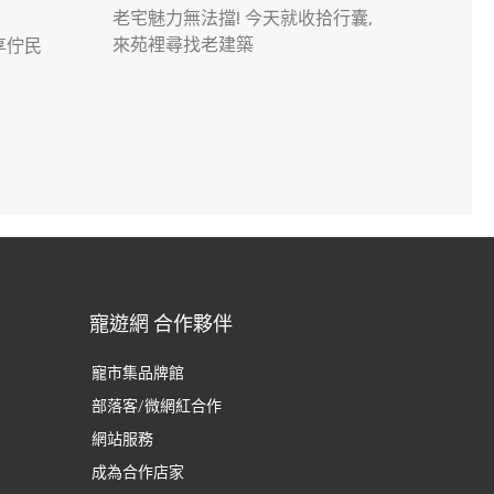
老宅魅力無法擋! 今天就收拾行囊,
來苑裡尋找老建築
享佇民
寵遊網 合作夥伴
寵市集品牌館
部落客/微網紅合作
網站服務
成為合作店家