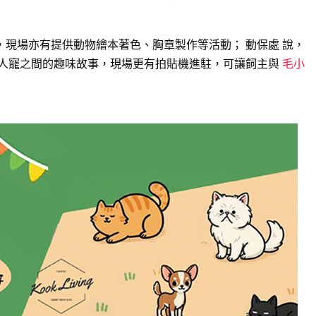
，現場亦有提供動物繪本著色、胸章製作等活動； 動保處 說，
享人寵之間的趣味故事，現場更有拍貼機進駐，可讓飼主與
毛小