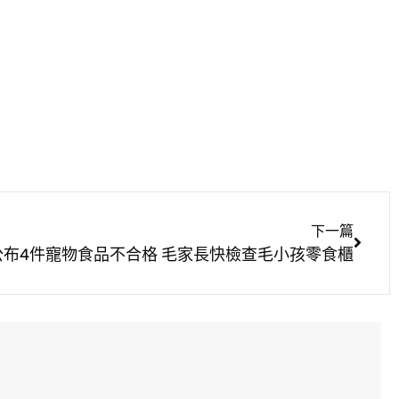
下一篇
公布4件寵物食品不合格 毛家長快檢查毛小孩零食櫃