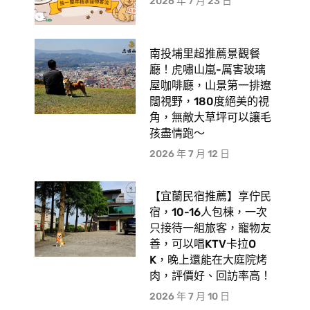
2026 年 7 月 23 日
南投埔里超推薦景觀餐
廳！虎嘯山嵐-厲害玻璃
屋咖啡廳，山景第一排遼
闊視野，180度絕美的視
角，無敵大草坪可以讓毛
孩盡情跑〜
2026 年 7 月 12 日
【宜蘭民宿推薦】享佇民
宿，10-16人包棟，一次
只接待一組旅客，寵物友
善，可以唱KTV卡拉O
K，晚上還能在大庭院烤
肉，評價好、回訪率高！
2026 年 7 月 10 日