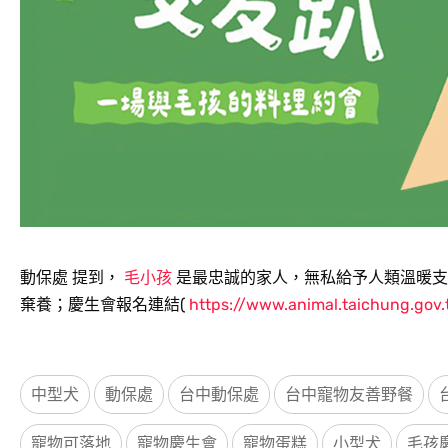
動保處 提到，
毛小孩
是最忠誠的家人，無私給予人類溫暖支
棄養；慶生會報名連結(
https://www.animal.taichung.gov
中型犬
動保處
台中動保處
台中寵物友善野餐
寵物可落地
寵物慶生會
寵物蛋糕
小型犬
毛孩