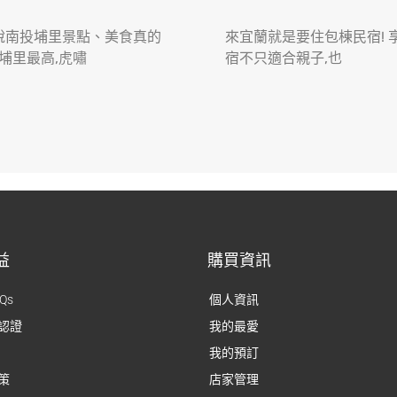
說南投埔里景點、美食真的
來宜蘭就是要住包棟民宿! 
 埔里最高,虎嘯
宿不只適合親子,也
益
購買資訊
Qs
個人資訊
認證
我的最愛
我的預訂
策
店家管理