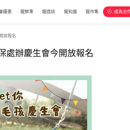
屬優惠
寵鮮事
寵遊誌
寵知識
寵市集
成為合
開放報名
保處辦慶生會今開放報名