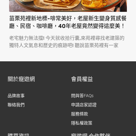
苗栗苑裡新地標-啡常美好，老屋新生變身質感餐
廳、民宿、咖啡廳，40年老屋竟然變得這麼美！
老宅魅力無法擋! 今天就收拾行囊,來苑裡尋找老建築的
獨特人文氣息和歷史的痕跡吧! 聽說苗栗苑裡有一家
關於寵遊網
會員權益
品牌故事
問與答FAQs
聯絡我們
申請店家認證
服務條款
隱私權政策