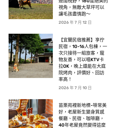
遼闊視野，180度絕美的
視角，無敵大草坪可以
讓毛孩盡情跑〜
2026 年 7 月 12 日
【宜蘭民宿推薦】享佇
民宿，10-16人包棟，一
次只接待一組旅客，寵
物友善，可以唱KTV卡
拉OK，晚上還能在大庭
院烤肉，評價好、回訪
率高！
2026 年 7 月 10 日
苗栗苑裡新地標-啡常美
好，老屋新生變身質感
餐廳、民宿、咖啡廳，
40年老屋竟然變得這麼