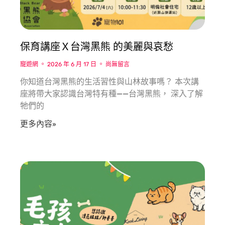
保育講座Ｘ台灣黑熊 的美麗與哀愁
寵遊網
2026 年 6 月 17 日
尚無留言
你知道台灣黑熊的生活習性與山林故事嗎？ 本次講
座將帶大家認識台灣特有種——台灣黑熊， 深入了解
牠們的
更多內容»