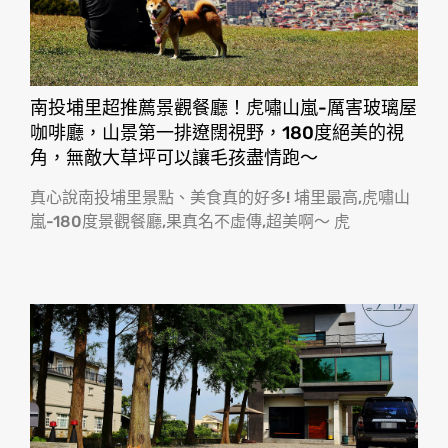
南投埔里超推薦景觀餐廳！虎嘯山嵐-厲害玻璃屋
咖啡廳，山景第一排遼闊視野，180度絕美的視
角，無敵大草坪可以讓毛孩盡情跑〜
真心說南投埔里景點、美食真的好多! 埔里最高,虎嘯山
嵐-180度景觀餐廳,果真名不虛傳,超美啊〜 虎