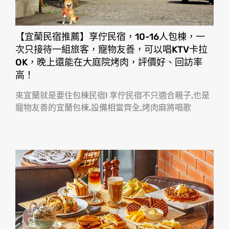
【宜蘭民宿推薦】享佇民宿，10-16人包棟，一
次只接待一組旅客，寵物友善，可以唱KTV卡拉
OK，晚上還能在大庭院烤肉，評價好、回訪率
高！
來宜蘭就是要住包棟民宿! 享佇民宿不只適合親子,也是
寵物友善的宜蘭包棟,設備相當齊全,烤肉麻將唱歌