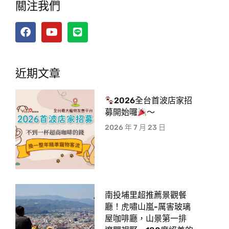
關注我們
近期文章
2026全台首波店家招
募開始囉
～
2026 年 7 月 23 日
南投埔里超推薦景觀餐
廳！虎嘯山嵐-厲害玻璃
屋咖啡廳，山景第一排