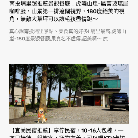
南投埔里超推薦景觀餐廳！虎嘯山嵐-厲害玻璃屋
咖啡廳，山景第一排遼闊視野，180度絕美的視
角，無敵大草坪可以讓毛孩盡情跑〜
真心說南投埔里景點、美食真的好多! 埔里最高,虎嘯山
嵐-180度景觀餐廳,果真名不虛傳,超美啊〜 虎
【宜蘭民宿推薦】享佇民宿，10-16人包棟，一