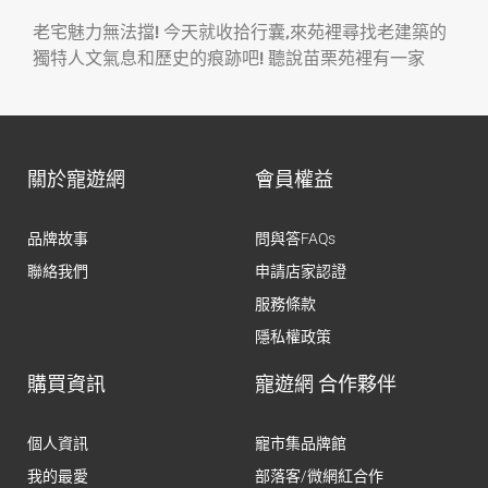
老宅魅力無法擋! 今天就收拾行囊,來苑裡尋找老建築的
獨特人文氣息和歷史的痕跡吧! 聽說苗栗苑裡有一家
關於寵遊網
會員權益
品牌故事
問與答FAQs
聯絡我們
申請店家認證
服務條款
隱私權政策
購買資訊
寵遊網 合作夥伴
個人資訊
寵市集品牌館
我的最愛
部落客/微網紅合作