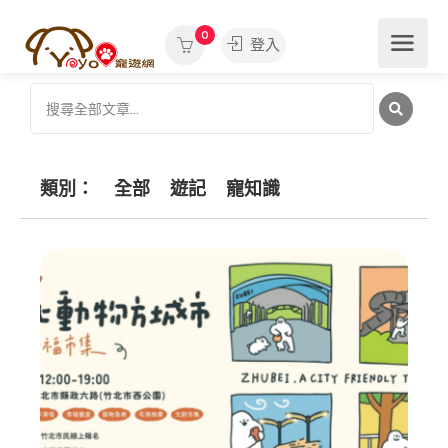
0
登入
類別：
全部
遊記
寵知識