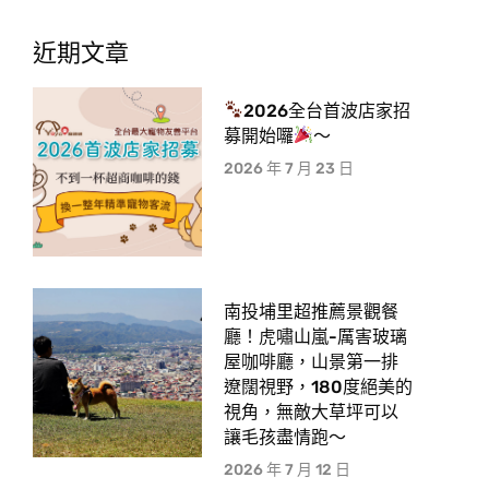
近期文章
2026全台首波店家招
募開始囉
～
2026 年 7 月 23 日
南投埔里超推薦景觀餐
廳！虎嘯山嵐-厲害玻璃
屋咖啡廳，山景第一排
遼闊視野，180度絕美的
視角，無敵大草坪可以
讓毛孩盡情跑〜
2026 年 7 月 12 日