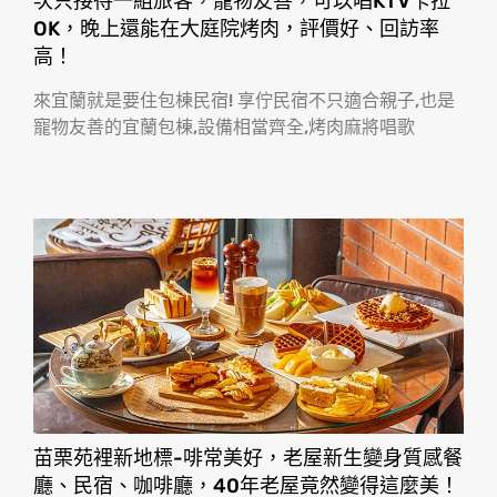
次只接待一組旅客，寵物友善，可以唱KTV卡拉
OK，晚上還能在大庭院烤肉，評價好、回訪率
高！
來宜蘭就是要住包棟民宿! 享佇民宿不只適合親子,也是
寵物友善的宜蘭包棟,設備相當齊全,烤肉麻將唱歌
苗栗苑裡新地標-啡常美好，老屋新生變身質感餐
廳、民宿、咖啡廳，40年老屋竟然變得這麼美！