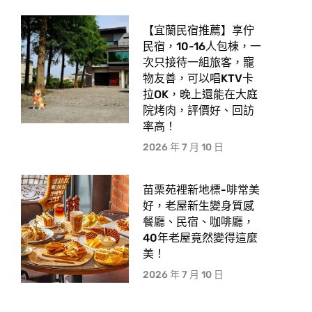
【宜蘭民宿推薦】享佇
民宿，10-16人包棟，一
次只接待一組旅客，寵
物友善，可以唱KTV卡
拉OK，晚上還能在大庭
院烤肉，評價好、回訪
率高！
2026 年 7 月 10 日
苗栗苑裡新地標-啡常美
好，老屋新生變身質感
餐廳、民宿、咖啡廳，
40年老屋竟然變得這麼
美！
2026 年 7 月 10 日