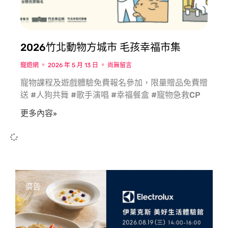
2026竹北動物方城市 毛孩幸福市集
寵遊網
2026 年 5 月 13 日
尚無留言
寵物課程及遊戲體驗免費報名參加，限量贈品免費贈
送 #人狗共舞 #歌手演唱 #幸福餐盒 #寵物急救CP
更多內容»
廣告