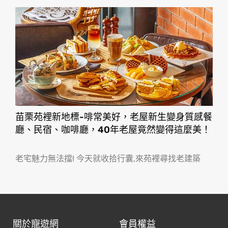
苗栗苑裡新地標-啡常美好，老屋新生變身質感餐
廳、民宿、咖啡廳，40年老屋竟然變得這麼美！
老宅魅力無法擋! 今天就收拾行囊,來苑裡尋找老建築
關於寵遊網
會員權益