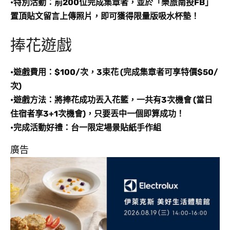
•特別活動：前200位完成集章者，並於「樂旅南投FB」
置頂貼文留言上傳照片，即可獲得限量版吸水杯墊！
捧花遊戲
•遊戲費用
：$100/次，3束花 (完成集章者可享特價$50/
次)
•遊戲方法：將捧花成功丟入花籃，一共有3次機會 (當日
住宿者享3+1次機會)，只要丟中一個即算成功！
•完成活動好禮：台一限定場景貼紙手作組
廣告