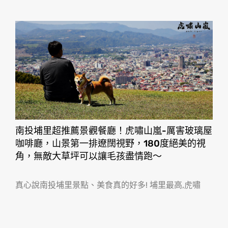
南投埔里超推薦景觀餐廳！虎嘯山嵐-厲害玻璃屋
咖啡廳，山景第一排遼闊視野，180度絕美的視
角，無敵大草坪可以讓毛孩盡情跑〜
真心說南投埔里景點、美食真的好多! 埔里最高,虎嘯