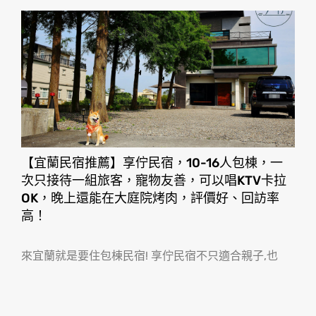
【宜蘭民宿推薦】享佇民宿，10-16人包棟，一
次只接待一組旅客，寵物友善，可以唱KTV卡拉
OK，晚上還能在大庭院烤肉，評價好、回訪率
高！
來宜蘭就是要住包棟民宿! 享佇民宿不只適合親子,也