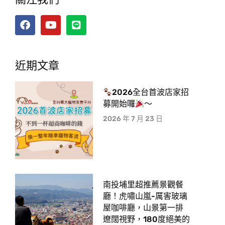
近期文章
2026全台首波店家招
募開始囉
～
2026 年 7 月 23 日
南投埔里超推薦景觀餐
廳！虎嘯山嵐-厲害玻璃
屋咖啡廳，山景第一排
遼闊視野，180度絕美的