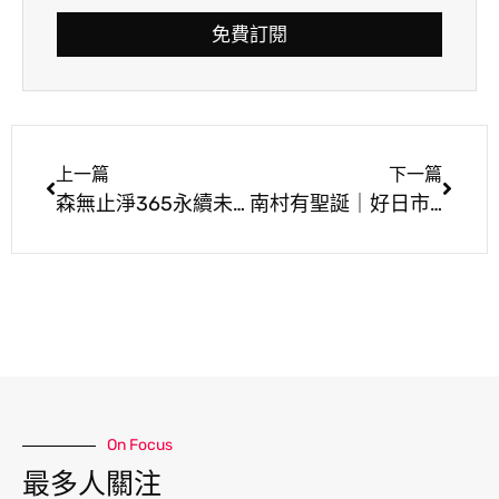
免費訂閱
上一篇
下一篇
森無止淨365永續未來市集 手作體驗
南村有聖誕｜好日市集四四南村
On Focus
最多人關注