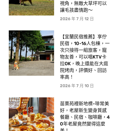
視角，無敵大草坪可以
讓毛孩盡情跑〜
2026 年 7 月 12 日
【宜蘭民宿推薦】享佇
民宿，10-16人包棟，一
次只接待一組旅客，寵
物友善，可以唱KTV卡
拉OK，晚上還能在大庭
院烤肉，評價好、回訪
率高！
2026 年 7 月 10 日
苗栗苑裡新地標-啡常美
好，老屋新生變身質感
餐廳、民宿、咖啡廳，4
0年老屋竟然變得這麼
美！