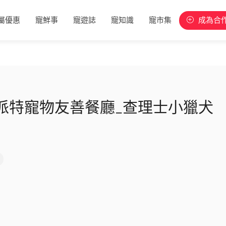
屬優惠
寵鮮事
寵遊誌
寵知識
寵市集
成為合
派特寵物友善餐廳_查理士小獵犬