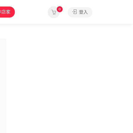
0
作店家
登入