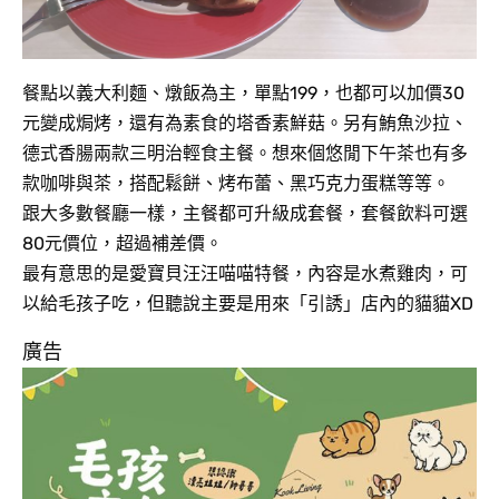
餐點以義大利麵、燉飯為主，單點199，也都可以加價30
元變成焗烤，還有為素食的塔香素鮮菇。另有鮪魚沙拉、
德式香腸兩款三明治輕食主餐。想來個悠閒下午茶也有多
款咖啡與茶，搭配鬆餅、烤布蕾、黑巧克力蛋糕等等。
跟大多數餐廳一樣，主餐都可升級成套餐，套餐飲料可選
80元價位，超過補差價。
最有意思的是愛寶貝汪汪喵喵特餐，內容是水煮雞肉，可
以給毛孩子吃，但聽說主要是用來「引誘」店內的貓貓XD
廣告