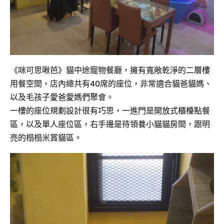
《咪可思啾芭》貓中途寵物餐廳，擁有寬敞乾淨的二層樓
用餐空間，店內總共有40席的座位，非常適合貓爸貓媽、
以及毛孩子愛爸愛媽們聚會。
一樓的座位規劃設計很有巧思，一進門是開放式櫃檯點餐
區，以及單人座位區，右手邊是待領養小貓貓房間，跟明
亮的榻榻米賞貓區。