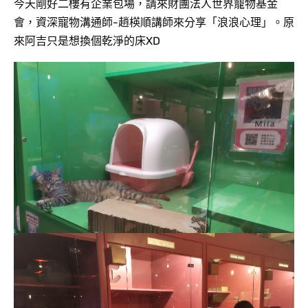
今天剛好二樓有企業包場，請來財團法人世界寵物基金
會，資深寵物溝通師-趙楧順講師來分享「浪浪心理」。原
來阿吉只是想換個乾淨的床XD