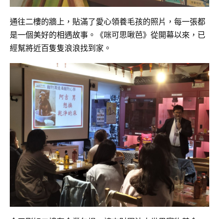
通往二樓的牆上，貼滿了愛心領養毛孩的照片，每一張都
是一個美好的相遇故事。《咪可思啾芭》從開幕以來，已
經幫將近百隻隻浪浪找到家。