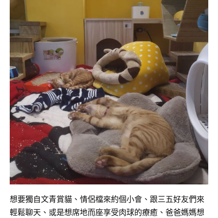
想要獨自文青賞貓、情侶檔來約個小會、跟三五好友們來
輕鬆聊天、或是想席地而座享受肉球的療癒、爸爸媽媽想