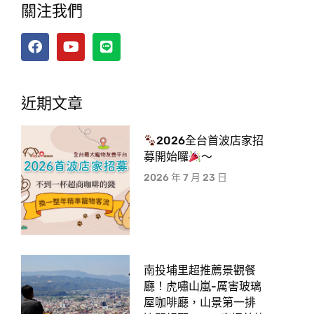
關注我們
近期文章
2026全台首波店家招
募開始囉
～
2026 年 7 月 23 日
南投埔里超推薦景觀餐
廳！虎嘯山嵐-厲害玻璃
屋咖啡廳，山景第一排