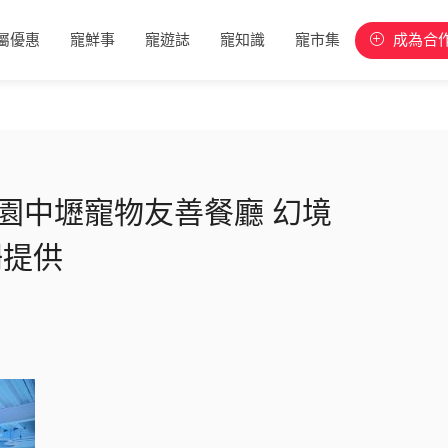
屬優惠
寵鮮事
寵遊誌
寵知識
寵市集
成為合
-桃園中壢寵物友善餐廳 幻境
珊珊提供