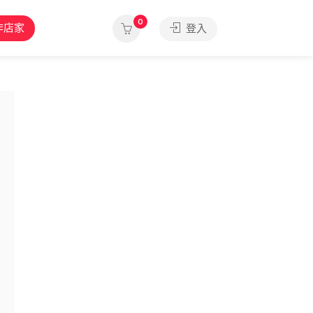
0
作店家
登入