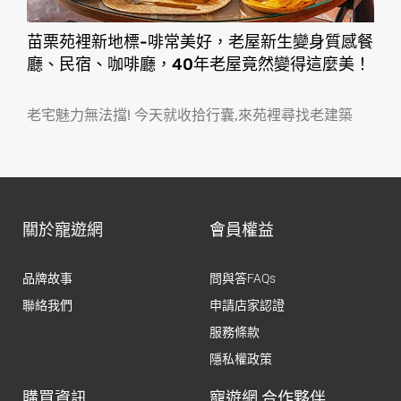
苗栗苑裡新地標-啡常美好，老屋新生變身質感餐
廳、民宿、咖啡廳，40年老屋竟然變得這麼美！
老宅魅力無法擋! 今天就收拾行囊,來苑裡尋找老建築
關於寵遊網
會員權益
品牌故事
問與答FAQs
聯絡我們
申請店家認證
服務條款
隱私權政策
購買資訊
寵遊網 合作夥伴