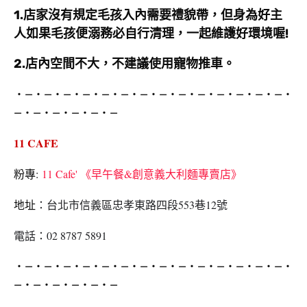
1.店家沒有規定毛孩入內需要禮貌帶，但身為好主
人如果毛孩便溺務必自行清理，一起維護好環境喔!
2.店內空間不大，不建議使用寵物推車。
‧—‧—‧—‧—‧—‧—‧—‧—‧—‧—‧—‧—‧—‧—‧
—‧—‧—‧—‧—‧—
11 CAFE
粉專:
11 Cafe' 《早午餐&創意義大利麵專賣店》
地址
：
台北市信義區忠孝東路四段553巷12號
電話：
02 8787 5891
‧—‧—‧—‧—‧—‧—‧—‧—‧—‧—‧—‧—‧—‧—‧
—‧—‧—‧—‧—‧—