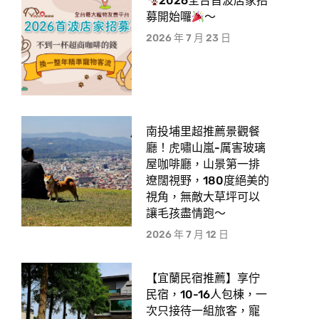
2026全台首波店家招
募開始囉
～
2026 年 7 月 23 日
南投埔里超推薦景觀餐
廳！虎嘯山嵐-厲害玻璃
屋咖啡廳，山景第一排
遼闊視野，180度絕美的
視角，無敵大草坪可以
讓毛孩盡情跑〜
2026 年 7 月 12 日
【宜蘭民宿推薦】享佇
民宿，10-16人包棟，一
次只接待一組旅客，寵