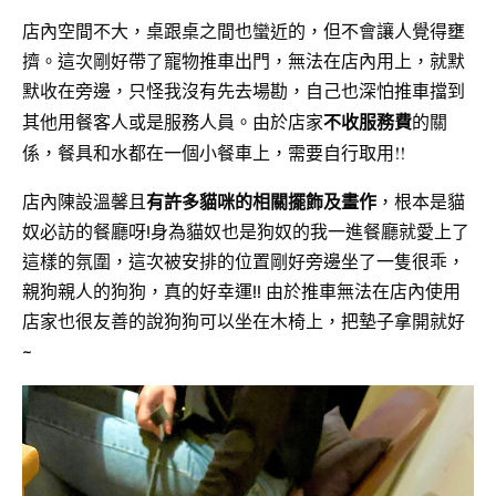
店內空間不大，桌跟桌之間也蠻近的，但不會讓人覺得壅
擠。這次剛好帶了寵物推車出門，無法在店內用上，就默
默收在旁邊，只怪我沒有先去場勘，自己也深怕推車擋到
不收服務費
的關
其他用餐客人或是服務人員。
由於店家
係，
餐具和水都在一個小餐車上，需要自行取用!!
店內陳設溫馨且
有許多貓咪的相關擺飾及畫作
，根本是貓
奴必訪的餐廳呀!身為貓奴也是狗奴的我一進餐廳就愛上了
這樣的氛圍，這次被安排的位置剛好旁邊坐了一隻很乖，
親狗親人的狗狗，真的好幸運!! 由於推車無法在店內使用
店家也很友善的說狗狗可以坐在木椅上，把墊子拿開就好
~