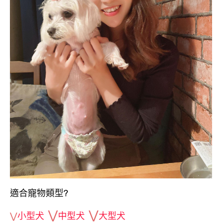
適合寵物類型?
⋁
⋁
⋁
小型犬
中型犬
大型犬