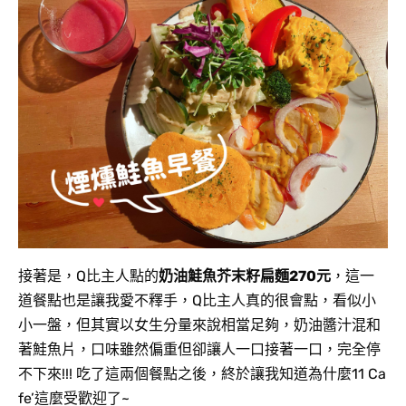
接著是，Q比主人點的
奶油鮭魚芥末籽扁麵270元
，這一
道餐點也是讓我愛不釋手，Q比主人真的很會點，
看似小
小一盤，但其實以女生
分量
來說相當足夠，奶油
醬汁混和
著鮭魚片，口味雖然偏重但卻讓人一口接著一口，完全停
不下來!!! 吃了這兩個餐點之後，
終於讓我知道為什麼
11 Ca
fe’這麼受歡迎了~