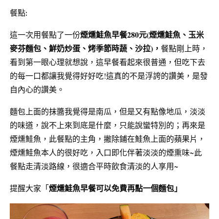
餐點:
煙燻鮭魚早餐280元
(煙燻鮭魚、玉米
這一次用餐點了一份
麥芬麵包、鮮奶炒蛋、烤季節時蔬、沙拉)，
餐點剛上時，
看到第一眼心理就想說，這早餐看起來很普通，但吃下去
的每一口都讓我覺得好好吃!這真的不是浮誇的讚美，是發
自內心的讚美。
麵包
上面的抹醬我覺得是南瓜，但是又有點像地瓜，淡淡
的味道，說不上來到底是什麼，只能說蠻特別的；再來是
煙燻鮭魚，此餐點的主角，撇除鋪在鮭魚上面的蘋果片，
煙燻鮭魚本人的很好吃，入口即化伴著淡淡的煙熏味~此
餐點走清淡路線，很適合平時飲食清淡的人享用~
提醒大家
「
煙燻鮭魚早餐可以免費再點一個麵包」