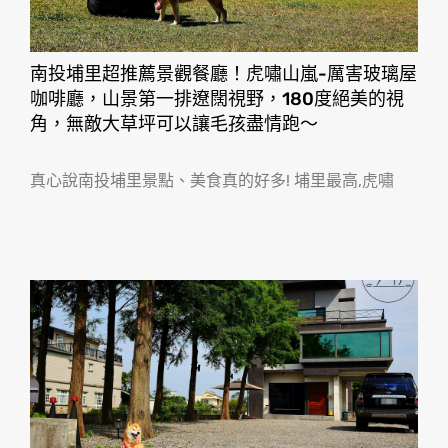
南投埔里超推薦景觀餐廳！虎嘯山嵐-厲害玻璃屋
咖啡廳，山景第一排遼闊視野，180度絕美的視
角，無敵大草坪可以讓毛孩盡情跑〜
真心說南投埔里景點、美食真的好多! 埔里最高,虎嘯