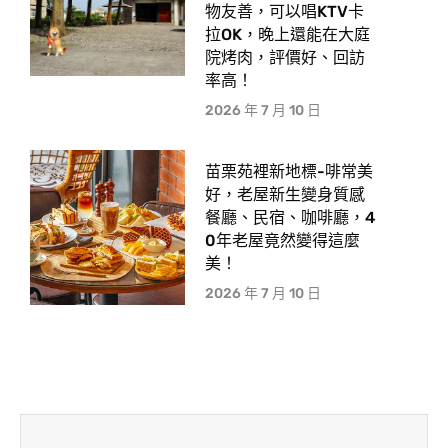
物友善，可以唱KTV卡
拉OK，晚上還能在大庭
院烤肉，評價好、回訪
率高！
2026 年 7 月 10 日
苗栗苑裡新地標-啡常美
好，老屋新生變身質感
餐廳、民宿、咖啡廳，4
0年老屋竟然變得這麼
美！
2026 年 7 月 10 日