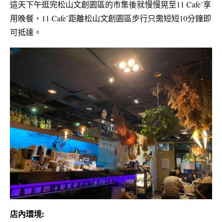
松山文創園區的市集後就慢慢晃至
11 Cafe’享
這天下午逛完
用晚餐，
11 Cafe’距離
松山文創園區步行只需短短10分鐘即
可抵達。
店內環境: