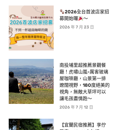
2026全台首波店家招
募開始囉
～
2026 年 7 月 23 日
南投埔里超推薦景觀餐
廳！虎嘯山嵐-厲害玻璃
屋咖啡廳，山景第一排
遼闊視野，180度絕美的
視角，無敵大草坪可以
讓毛孩盡情跑〜
2026 年 7 月 12 日
【宜蘭民宿推薦】享佇