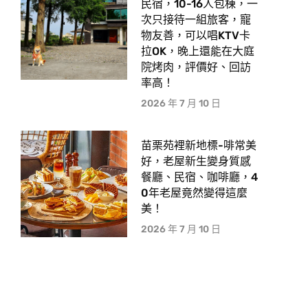
民宿，10-16人包棟，一
次只接待一組旅客，寵
物友善，可以唱KTV卡
拉OK，晚上還能在大庭
院烤肉，評價好、回訪
率高！
2026 年 7 月 10 日
苗栗苑裡新地標-啡常美
好，老屋新生變身質感
餐廳、民宿、咖啡廳，4
0年老屋竟然變得這麼
美！
2026 年 7 月 10 日