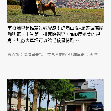
南投埔里超推薦景觀餐廳！虎嘯山嵐-厲害玻璃屋
咖啡廳，山景第一排遼闊視野，180度絕美的視
角，無敵大草坪可以讓毛孩盡情跑〜
真心說南投埔里景點、美食真的好多! 埔里最高,虎嘯