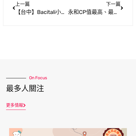
上一篇
下一篇
【台中】Bacitali小義大利 浪漫粉紅城堡既豪華又唯美的市區莊園餐廳
永和CP值最高、最好吃的牛奶鍋，雙人海陸套餐只要799，週年慶再加碼送日本A5和牛，錯過這檔真的會後悔….
On Focus
最多人關注
更多情報