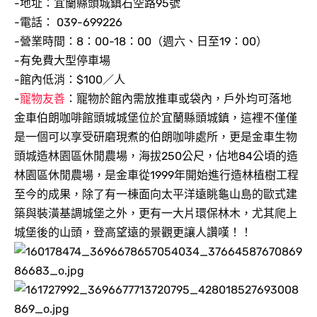
-地址：宜蘭縣頭城鎮石空路95號
-電話： 039-699226
-營業時間：8：00-18：00（週六、日至19：00）
-有免費大型停車場
-館內低消：$100／人
-
寵物友善
：寵物於館內需放推車或袋內，戶外均可落地
金車伯朗咖啡館頭城城堡位於宜蘭縣頭城鎮，這裡不僅僅
是一個可以享受研磨現煮的伯朗咖啡處所，更是金車生物
頭城造林園區休閒農場，海拔250公尺，佔地84公頃的造
林園區休閒農場，是金車從1999年開始進行造林植樹工程
至今的成果，除了有一棟面向太平洋遠眺龜山島的歐式建
築與裝潢基調城堡之外，更有一大片環保林木，尤其爬上
城堡後的山頭，登高望遠的景觀更讓人讚嘆！！