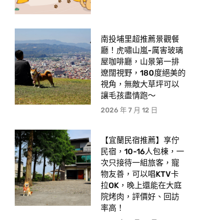
南投埔里超推薦景觀餐
廳！虎嘯山嵐-厲害玻璃
屋咖啡廳，山景第一排
遼闊視野，180度絕美的
視角，無敵大草坪可以
讓毛孩盡情跑〜
2026 年 7 月 12 日
【宜蘭民宿推薦】享佇
民宿，10-16人包棟，一
次只接待一組旅客，寵
物友善，可以唱KTV卡
拉OK，晚上還能在大庭
院烤肉，評價好、回訪
率高！