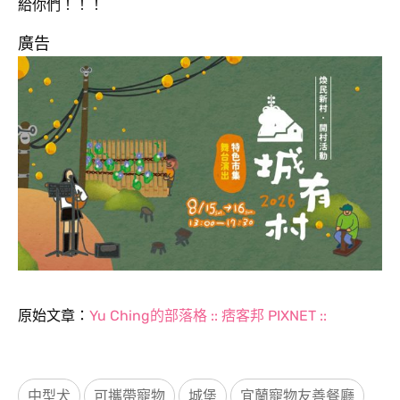
給你們！！！
廣告
原始文章：
Yu Ching的部落格 :: 痞客邦 PIXNET ::
中型犬
可攜帶寵物
城堡
宜蘭寵物友善餐廳