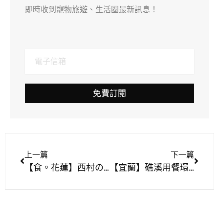
即時收到寵物旅遊、生活圈最新訊息！
免費訂閱
上一篇
下一篇
【食。花蓮】西村の家 食堂〜肉燥飯加半熟蛋太銷魂了！隱藏在日式老宅的台式私房料理，老屋控一定不能錯過！
【宜蘭】礁溪用餐環境乾淨寬敞明亮、寵物友善＆親子友善的玉仁八寶冬粉