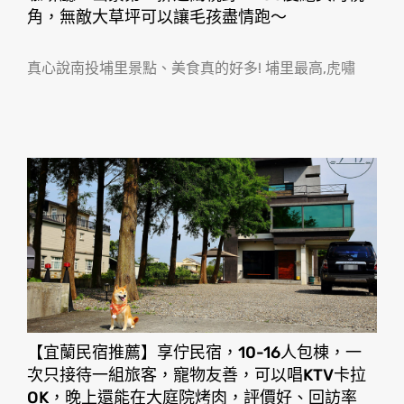
角，無敵大草坪可以讓毛孩盡情跑〜
真心說南投埔里景點、美食真的好多! 埔里最高,虎嘯
【宜蘭民宿推薦】享佇民宿，10-16人包棟，一
次只接待一組旅客，寵物友善，可以唱KTV卡拉
OK，晚上還能在大庭院烤肉，評價好、回訪率