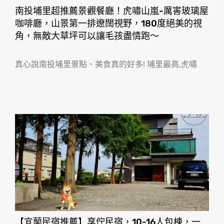
南投埔里超推薦景觀餐廳！虎嘯山嵐-厲害玻璃屋
咖啡廳，山景第一排遼闊視野，180度絕美的視
角，無敵大草坪可以讓毛孩盡情跑〜
真心說南投埔里景點、美食真的好多! 埔里最高,虎嘯
【宜蘭民宿推薦】享佇民宿，10-16人包棟，一