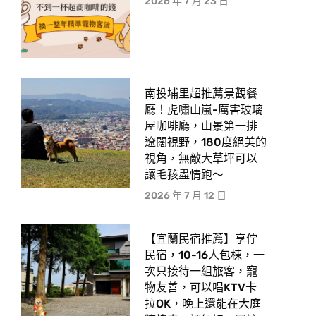
2026 年 7 月 23 日
南投埔里超推薦景觀餐
廳！虎嘯山嵐-厲害玻璃
屋咖啡廳，山景第一排
遼闊視野，180度絕美的
視角，無敵大草坪可以
讓毛孩盡情跑〜
2026 年 7 月 12 日
【宜蘭民宿推薦】享佇
民宿，10-16人包棟，一
次只接待一組旅客，寵
物友善，可以唱KTV卡
拉OK，晚上還能在大庭