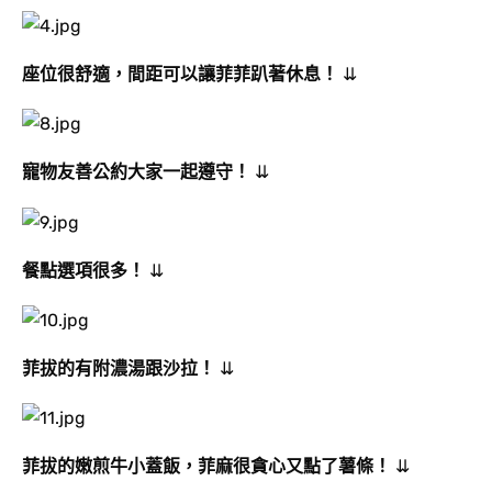
座位很舒適
，
間距可以讓菲菲趴著休息
！
⇊
寵物友善公約大家一起遵守
！
⇊
餐點選項很多
！
⇊
菲拔的有附濃湯跟沙拉
！
⇊
菲拔的嫩煎牛小蓋飯
，菲麻很貪心又點了薯條
！
⇊