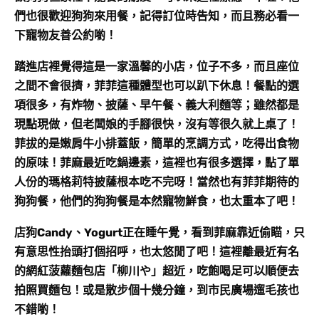
們也很歡迎狗狗來用餐，記得訂位時告知，而且務必看一
下寵物友善公約喲！
踏進店裡覺得這是一家溫馨的小店，位子不多，而且座位
之間不會很擠，菲菲這種體型也可以趴下休息！餐點的選
項很多，有炸物、披薩、早午餐、義大利麵等；雖然都是
現點現做，但老闆娘的手腳很快，沒有等很久就上桌了！
菲拔的是嫩肩牛小排蓋飯，簡單的烹調方式，吃得出食物
的原味！菲麻最近吃鍋邊素，這裡也有很多選擇，點了單
人份的瑪格莉特披薩根本吃不完呀！當然也有菲菲期待的
狗狗餐，他們的狗狗餐是本然寵物鮮食，也太重本了吧！
店狗Candy、Yogurt正在睡午覺，看到菲麻靠近偷瞄，只
有意思性抬頭打個招呼，也太悠閒了吧！這裡離最近有名
的網紅菠蘿麵包店「柳川や」超近，吃飽喝足可以順便去
拍照買麵包！或是散步個十幾分鐘，到市民廣場遛毛孩也
不錯喲！