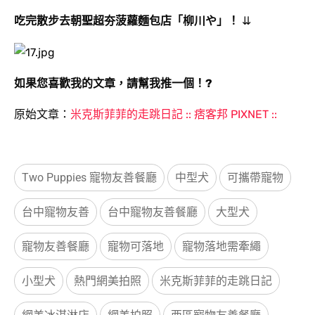
吃完散步去朝聖超夯菠蘿麵包
店「柳川や」
！
⇊
如果您喜歡我的文章，請幫我推一個！?
原始文章：
米克斯菲菲的走跳日記 :: 痞客邦 PIXNET ::
Two Puppies 寵物友善餐廳
中型犬
可攜帶寵物
台中寵物友善
台中寵物友善餐廳
大型犬
寵物友善餐廳
寵物可落地
寵物落地需牽繩
小型犬
熱門網美拍照
米克斯菲菲的走跳日記