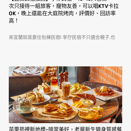
次只接待一組旅客，寵物友善，可以唱KTV卡拉
OK，晚上還能在大庭院烤肉，評價好、回訪率
高！
來宜蘭就是要住包棟民宿! 享佇民宿不只適合親子,也
苗栗苑裡新地標-啡常美好，老屋新生變身質感餐