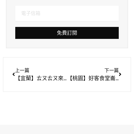
免費訂閱
上一篇
下一篇
【宜蘭】ㄊㄡㄊㄡ來 有溫度的生活小販所 在復古懷舊童玩中享用美麗的油畫土司
【桃園】好客食堂崙坪文化地景園區創意客家菜