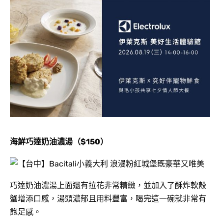
海鮮巧達奶油濃湯（$150）
巧達奶油濃湯上面還有拉花非常精緻，並加入了酥炸軟殼
蟹增添口感，湯頭濃郁且用料豐富，喝完這一碗就非常有
飽足感。