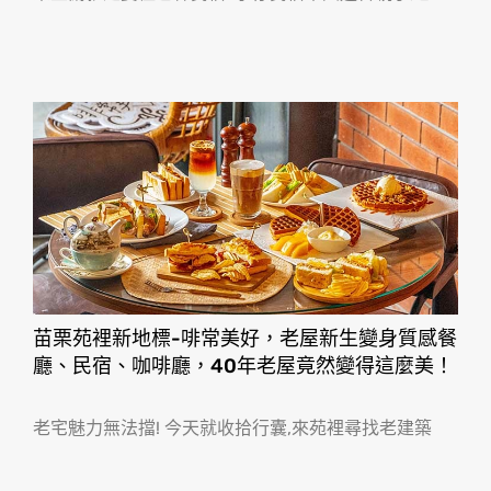
苗栗苑裡新地標-啡常美好，老屋新生變身質感餐
廳、民宿、咖啡廳，40年老屋竟然變得這麼美！
老宅魅力無法擋! 今天就收拾行囊,來苑裡尋找老建築