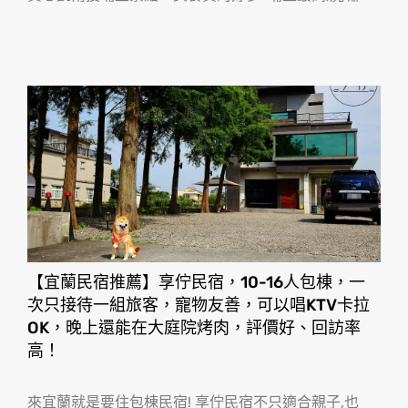
【宜蘭民宿推薦】享佇民宿，10-16人包棟，一
次只接待一組旅客，寵物友善，可以唱KTV卡拉
OK，晚上還能在大庭院烤肉，評價好、回訪率
高！
來宜蘭就是要住包棟民宿! 享佇民宿不只適合親子,也