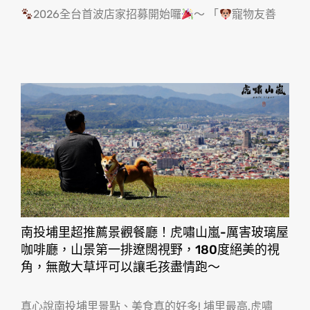
2026全台首波店家招募開始囉
～ 「
寵物友善
南投埔里超推薦景觀餐廳！虎嘯山嵐-厲害玻璃屋
咖啡廳，山景第一排遼闊視野，180度絕美的視
角，無敵大草坪可以讓毛孩盡情跑〜
真心說南投埔里景點、美食真的好多! 埔里最高,虎嘯