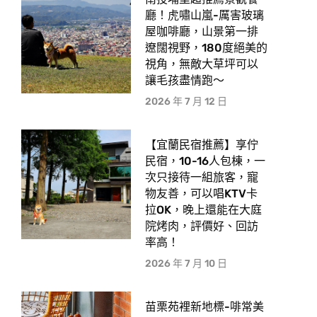
廳！虎嘯山嵐-厲害玻璃
屋咖啡廳，山景第一排
遼闊視野，180度絕美的
視角，無敵大草坪可以
讓毛孩盡情跑〜
2026 年 7 月 12 日
【宜蘭民宿推薦】享佇
民宿，10-16人包棟，一
次只接待一組旅客，寵
物友善，可以唱KTV卡
拉OK，晚上還能在大庭
院烤肉，評價好、回訪
率高！
2026 年 7 月 10 日
苗栗苑裡新地標-啡常美