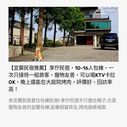
【宜蘭民宿推薦】享佇民宿，10-16人包棟，一
次只接待一組旅客，寵物友善，可以唱KTV卡拉
OK，晚上還能在大庭院烤肉，評價好、回訪率
高！
來宜蘭就是要住包棟民宿! 享佇民宿不只適合親子,也是
寵物友善的宜蘭包棟,設備相當齊全,烤肉麻將唱歌