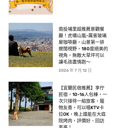
南投埔里超推薦景觀餐
廳！虎嘯山嵐-厲害玻璃
屋咖啡廳，山景第一排
遼闊視野，180度絕美的
視角，無敵大草坪可以
讓毛孩盡情跑〜
2026 年 7 月 12 日
【宜蘭民宿推薦】享佇
民宿，10-16人包棟，一
次只接待一組旅客，寵
物友善，可以唱KTV卡
拉OK，晚上還能在大庭
院烤肉，評價好、回訪
率高！