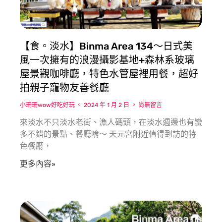
【食。淡水】Binma Area 134〜日式美
風一次擁有的浪漫攝影基地+森林系玻璃
屋景觀咖啡廳，特色水管屋裡用餐，超好
拍親子寵物友善餐廳
小珊珊wow好吃好玩
2024 年 1 月 2 日
尚無留言
來淡水不只淡水老街、漁人碼頭，在淡水週邊也有蠻
多不錯的景點、餐廳唷〜 天元宮附近值得到訪的特
色餐廳，
更多內容»