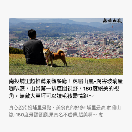
南投埔里超推薦景觀餐廳！虎嘯山嵐-厲害玻璃屋
咖啡廳，山景第一排遼闊視野，180度絕美的視
角，無敵大草坪可以讓毛孩盡情跑〜
真心說南投埔里景點、美食真的好多! 埔里最高,虎嘯山
嵐-180度景觀餐廳,果真名不虛傳,超美啊〜 虎