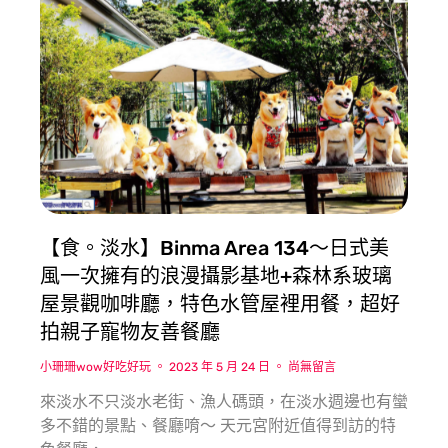
【食。淡水】Binma Area 134〜日式美
風一次擁有的浪漫攝影基地+森林系玻璃
屋景觀咖啡廳，特色水管屋裡用餐，超好
拍親子寵物友善餐廳
小珊珊wow好吃好玩
2023 年 5 月 24 日
尚無留言
來淡水不只淡水老街、漁人碼頭，在淡水週邊也有蠻
多不錯的景點、餐廳唷〜 天元宮附近值得到訪的特