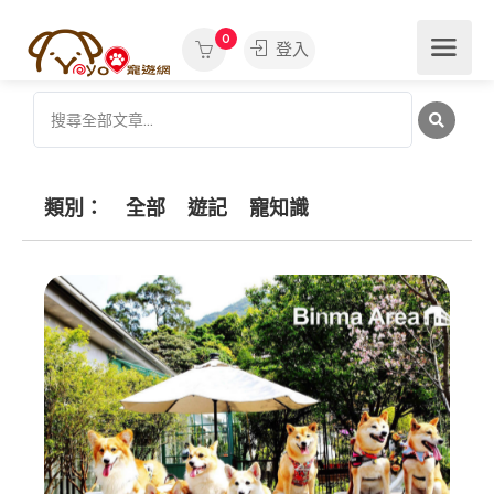
0
登入
類別：
全部
遊記
寵知識