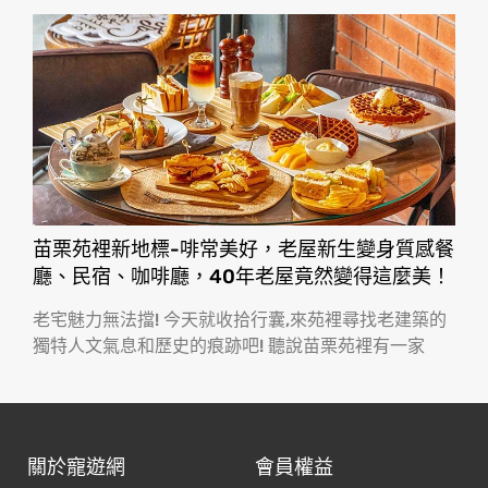
苗栗苑裡新地標-啡常美好，老屋新生變身質感餐
廳、民宿、咖啡廳，40年老屋竟然變得這麼美！
老宅魅力無法擋! 今天就收拾行囊,來苑裡尋找老建築的
獨特人文氣息和歷史的痕跡吧! 聽說苗栗苑裡有一家
關於寵遊網
會員權益