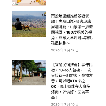
南投埔里超推薦景觀餐
廳！虎嘯山嵐-厲害玻璃
屋咖啡廳，山景第一排遼
闊視野，180度絕美的視
角，無敵大草坪可以讓毛
孩盡情跑〜
2026 年 7 月 12 日
【宜蘭民宿推薦】享佇民
宿，10-16人包棟，一次
只接待一組旅客，寵物友
善，可以唱KTV卡拉
OK，晚上還能在大庭院
烤肉，評價好、回訪率
高！
2026 年 7 月 10 日