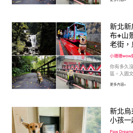
更多內容»
新北新
布+山
老街，
小珊珊wo
你有多久沒
區，入園
更多內容»
新北烏
小孩一
Paw Dream