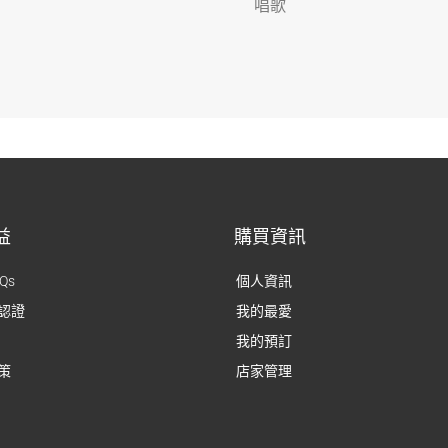
唱歌
益
購買資訊
Qs
個人資訊
認證
我的最愛
我的預訂
策
店家管理
是203的日式套房，房型乾淨沒有寵物的異味，床在右手邊，雖室內
所需配備應有盡有。