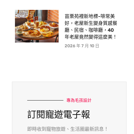
苗栗苑裡新地標-啡常美
好，老屋新生變身質感餐
廳、民宿、咖啡廳，40
年老屋竟然變得這麼美！
2026 年 7 月 10 日
專為毛孩設計
訂閱寵遊電子報
即時收到寵物旅遊、生活圈最新訊息！