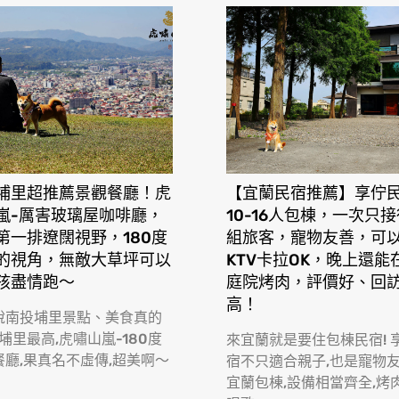
埔里超推薦景觀餐廳！虎
【宜蘭民宿推薦】享佇
嵐-厲害玻璃屋咖啡廳，
10-16人包棟，一次只
第一排遼闊視野，180度
組旅客，寵物友善，可
的視角，無敵大草坪可以
KTV卡拉OK，晚上還能
孩盡情跑〜
庭院烤肉，評價好、回
高！
說南投埔里景點、美食真的
 埔里最高,虎嘯山嵐-180度
來宜蘭就是要住包棟民宿! 
係，所以沒有電梯，看到好漢坡我都腳軟了。好險員工幫忙我們將行
餐廳,果真名不虛傳,超美啊〜
宿不只適合親子,也是寵物
。
宜蘭包棟,設備相當齊全,烤