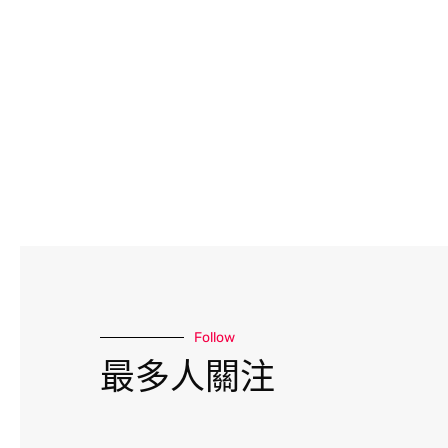
入口處有報
中，員工看
境最重要的
Follow
最多人關注