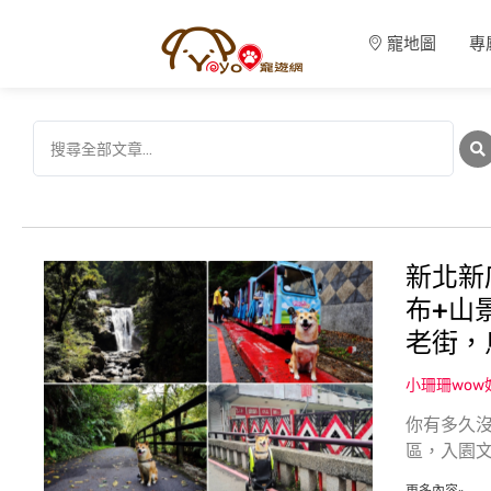
寵地圖
專
新北新
布+山
老街，
小珊珊wo
你有多久沒
區，入園