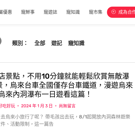
屬優惠
寵鮮事
寵遊誌
寵知識
寵市集
成為合
類別：
全部
遊記
寵知識
店景點，不用10分鐘就能輕鬆欣賞無敵瀑
景，烏來台車全國僅存台車鐵道，漫遊烏來
烏來內洞瀑布一日遊看這篇！
w好吃好玩
2024 年 1 月 3 日
尚無留言
去烏來小旅行了呢？ 帶毛孩出去玩，8/1起開放內洞森林遊樂
文件、活動限制，這一篇告