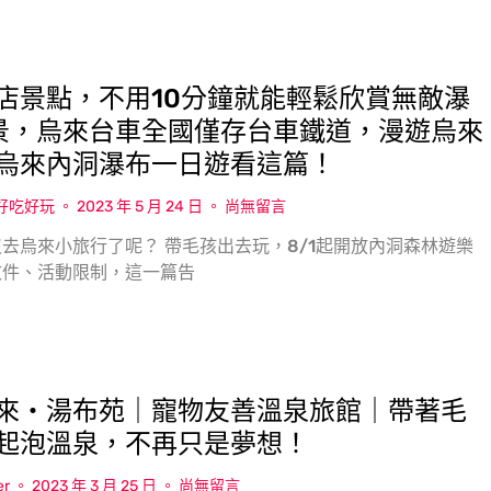
店景點，不用10分鐘就能輕鬆欣賞無敵瀑
景，烏來台車全國僅存台車鐵道，漫遊烏來
烏來內洞瀑布一日遊看這篇！
w好吃好玩
2023 年 5 月 24 日
尚無留言
去烏來小旅行了呢？ 帶毛孩出去玩，8/1起開放內洞森林遊樂
文件、活動限制，這一篇告
來‧湯布苑｜寵物友善溫泉旅館｜帶著毛
起泡溫泉，不再只是夢想！
er
2023 年 3 月 25 日
尚無留言