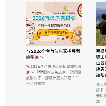
2026全台首波店家招募開
南投
始囉
～
嘯山
山景
2026全台首波店家招募開始囉
絕美
～ 「
寵物友善店家」已經開
讓毛
放很久了，卻沒什麼人知道？平
日時段想提
真心
好多!
因平房的關
景觀
李拿至二樓
虎