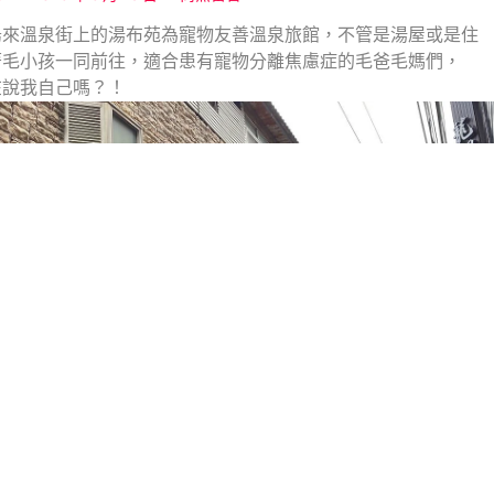
烏來溫泉街上的湯布苑為寵物友善溫泉旅館，不管是湯屋或是住
著毛小孩一同前往，適合患有寵物分離焦慮症的毛爸毛媽們，
在說我自己嗎？！