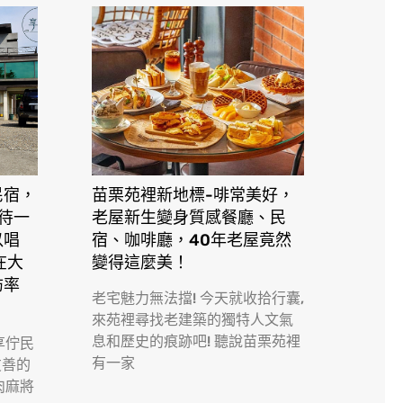
民宿，
苗栗苑裡新地標-啡常美好，
接待一
老屋新生變身質感餐廳、民
以唱
宿、咖啡廳，40年老屋竟然
在大
變得這麼美！
訪率
老宅魅力無法擋! 今天就收拾行囊,
來苑裡尋找老建築的獨特人文氣
息和歷史的痕跡吧! 聽說苗栗苑裡
享佇民
有一家
友善的
肉麻將