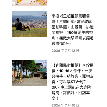
南投埔里超推薦景觀餐
廳！虎嘯山嵐-厲害玻璃
屋咖啡廳，山景第一排遼
闊視野，180度絕美的視
角，無敵大草坪可以讓毛
孩盡情跑〜
2026 年 7 月 12 日
【宜蘭民宿推薦】享佇民
宿，10-16人包棟，一次
只接待一組旅客，寵物友
善，可以唱KTV卡拉
OK，晚上還能在大庭院
烤肉，評價好、回訪率
高！
2026 年 7 月 10 日