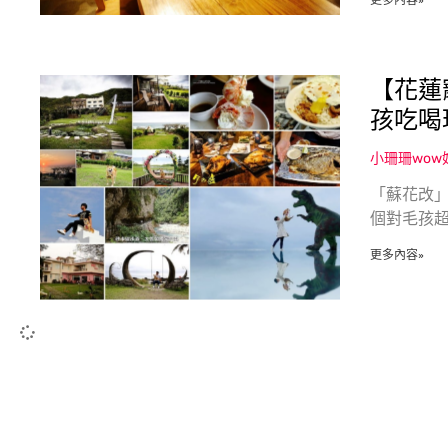
更多內容»
【花蓮
孩吃喝玩
小珊珊wo
「蘇花改」
個對毛孩
更多內容»