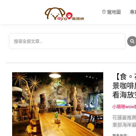
寵地圖
專
【食。
景咖啡
看海放
小珊珊wo
花蓮最推
東部海岸最