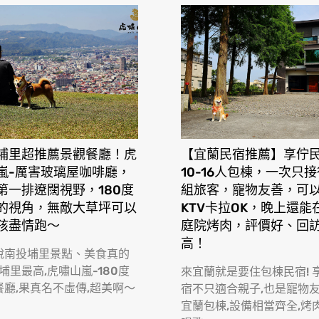
埔里超推薦景觀餐廳！虎
【宜蘭民宿推薦】享佇
嵐-厲害玻璃屋咖啡廳，
10-16人包棟，一次只
第一排遼闊視野，180度
組旅客，寵物友善，可
的視角，無敵大草坪可以
KTV卡拉OK，晚上還能
孩盡情跑〜
庭院烤肉，評價好、回
高！
說南投埔里景點、美食真的
 埔里最高,虎嘯山嵐-180度
來宜蘭就是要住包棟民宿! 
餐廳,果真名不虛傳,超美啊〜
宿不只適合親子,也是寵物
宜蘭包棟,設備相當齊全,烤