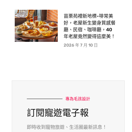
苗栗苑裡新地標-啡常美
好，老屋新生變身質感餐
廳、民宿、咖啡廳，40
年老屋竟然變得這麼美！
2026 年 7 月 10 日
專為毛孩設計
訂閱寵遊電子報
即時收到寵物旅遊、生活圈最新訊息！