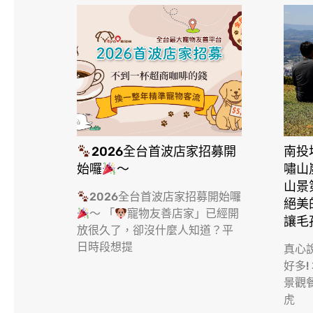
2026全台首波店家招募開
南投
始囉
～
嘯山
山景
2026全台首波店家招募開始囉
絕美
～ 「
寵物友善店家」已經開
讓毛
放很久了，卻沒什麼人知道？平
日時段想提
真心
好多!
景觀
虎