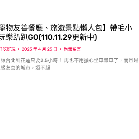
寵物友善餐廳、旅遊景點懶人包】帶毛小
樂趴趴GO(110.11.29更新中)
w好吃好玩
2023 年 4 月 25 日
尚無留言
讓台北到花蓮只要2.5小時！ 再也不用擔心坐車暈車了，而且是
超級友善的城市，還不趕