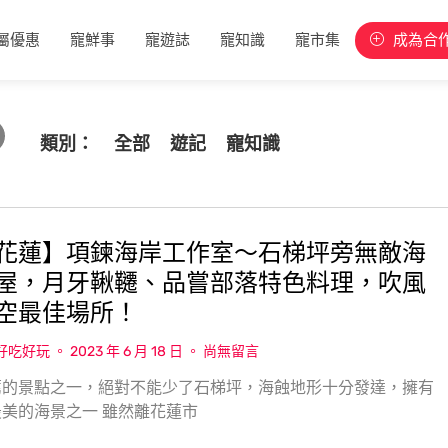
屬優惠
寵鮮事
寵遊誌
寵知識
寵市集
成為合
類別：
全部
遊記
寵知識
花蓮】項鍊海岸工作室〜石梯坪旁無敵海
屋，月牙鞦韆、品嘗部落特色料理，吹風
空最佳場所！
w好吃好玩
2023 年 6 月 18 日
尚無留言
薦的景點之一，絕對不能少了石梯坪，海蝕地形十分發達，擁有
美的海景之一 雖然離花蓮市