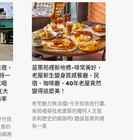
民宿，
苗栗苑裡新地標-啡常美好，
接待一
老屋新生變身質感餐廳、民
以唱
宿、咖啡廳，40年老屋竟然
在大
變得這麼美！
訪率
老宅魅力無法擋! 今天就收拾行囊,
來苑裡尋找老建築的獨特人文氣
息和歷史的痕跡吧! 聽說苗栗苑裡
享佇民
有一家
友善的
肉麻將