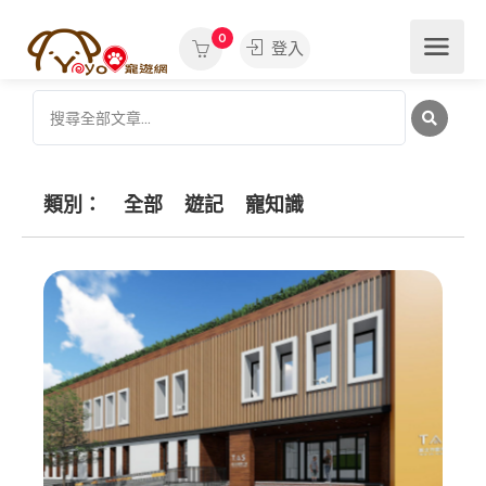
0
登入
類別：
全部
遊記
寵知識