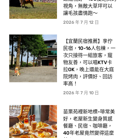
期舉辦課程讓動物福利及保護觀念向下紮根，及新增
視角，無敵大草坪可以
「親子遊憩」功能，建構一個新型態的假日親子休憩
讓毛孩盡情跑〜
場所。
2026 年 7 月 12 日
動保處呼籲，歡迎民眾蒞臨動物之家參訪，體驗生命
教育，如家中條件許可，選擇認養動物之家的毛小孩
回家，無論老幼品種，生命沒有不同，動保處持續在
【宜蘭民宿推薦】享佇
民宿，10-16人包棟，一
毛小孩們找到家之前，努力照顧好他們，讓毛小孩有
次只接待一組旅客，寵
機會重回家庭。
物友善，可以唱KTV卡
拉OK，晚上還能在大庭
院烤肉，評價好、回訪
率高！
2026 年 7 月 10 日
苗栗苑裡新地標-啡常美
好，老屋新生變身質感
餐廳、民宿、咖啡廳，
40年老屋竟然變得這麼