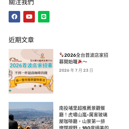
關注我們
近期文章
2026全台首波店家招
募開始囉
～
動保處更指出，未來新建動物之家將轉型為多功能送
養及生命教育中心，不再只是大眾印象中收容與送養
2026 年 7 月 23 日
流浪犬貓的場域，規劃「降低動物等待認養天數」策
略，以「友善收容」規劃收容環境，將依動物年齡分
區飼養、維持通風、營造舒適環境，使動物性情更加
穩定友善，並規劃「重回家庭」方案，設置美容室、
醫療中心及行為矯正中心，使流浪動物經改造後脫胎
南投埔里超推薦景觀餐
換骨，增加其認養機會。另「增加動物之家參訪人
廳！虎嘯山嵐-厲害玻璃
數」策略則提供「生命教育」規劃，設立浪浪回家故
屋咖啡廳，山景第一排
事館及生命教育教室，開放機關學校團體參訪，並定
遼闊視野，180度絕美的