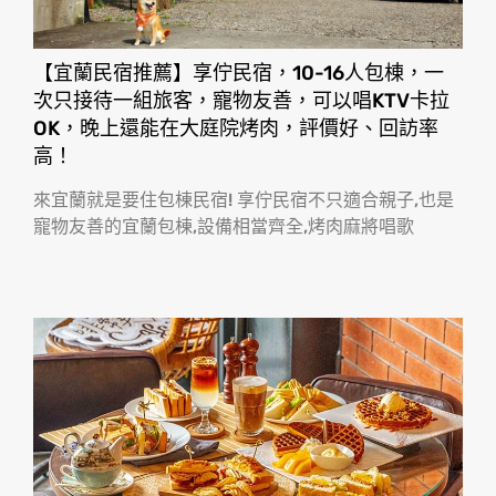
【宜蘭民宿推薦】享佇民宿，10-16人包棟，一
次只接待一組旅客，寵物友善，可以唱KTV卡拉
OK，晚上還能在大庭院烤肉，評價好、回訪率
高！
來宜蘭就是要住包棟民宿! 享佇民宿不只適合親子,也是
寵物友善的宜蘭包棟,設備相當齊全,烤肉麻將唱歌