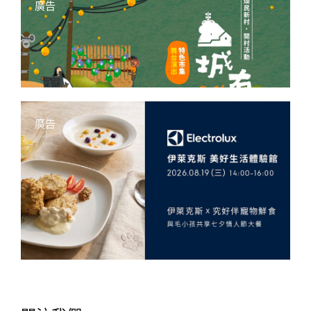
動保處表示，截至今年9月底臺北市動物之家在養犬
廣告
貓數為987隻，動物來源多為凶惡犬隻精確捕捉入
所、遊蕩在外或民眾不擬續養的病殘、年邁動物，及
尚未社會化或行為偏差犬隻，而民眾認養需求偏好年
幼或品種犬貓，需求與收容現況實有落差。為改善犬
貓認養品質，動保處持續加強動物醫療改善動物健
康，針對不親近人的犬貓進行行為矯正訓練，並結合
志工與民間團體或商家異業合作「TAS浪愛滿屋」多
廣告
元認養站點，更輔導北士商設置浪漫喵屋，透過校園
犬貓推廣，讓民眾有更多的機會及管道能夠接觸及認
養犬貓。
許多人持續關心收容所犬貓數增加時的照顧人力問
題，臺北市動物之家服務人力編制22人符合規定，
現有專職負責的獸醫師及工作人員為收容動物醫療照
護、行為訓練、認領養及籠舍清潔等。更為提升收容
犬隻福利，由醫療照護助理、動物行為訓練師以及志
工定時帶犬隻出籠蹓放運動，增加犬隻出籠頻率，降
低牠們於群體飼養的空間壓力，有助於改善行為提高
認養機會。