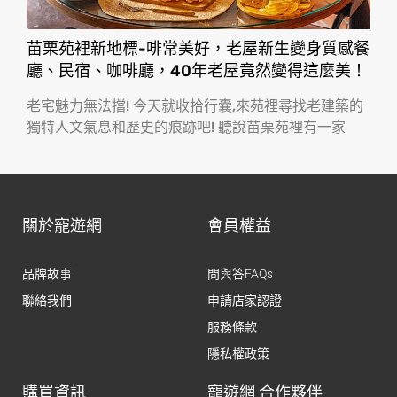
苗栗苑裡新地標-啡常美好，老屋新生變身質感餐
廳、民宿、咖啡廳，40年老屋竟然變得這麼美！
老宅魅力無法擋! 今天就收拾行囊,來苑裡尋找老建築的
獨特人文氣息和歷史的痕跡吧! 聽說苗栗苑裡有一家
關於寵遊網
會員權益
品牌故事
問與答FAQs
聯絡我們
申請店家認證
服務條款
隱私權政策
購買資訊
寵遊網 合作夥伴