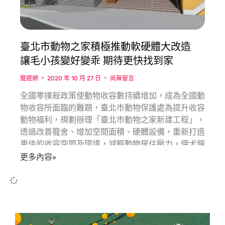
臺北市動物之家積極推動軟硬體大改造
讓毛小孩變好變乖 期待更快找到家
寵遊網
2020 年 10 月 27 日
尚無留言
全國零撲殺政策使動物收容數持續增加，成為全國動
物收容所面臨的難題，臺北市動物保護處為提升收容
動物福利，規劃辦理「臺北市動物之家新建工程」，
透過改善籠舍、增加空間面積、硬體設備，重新打造
更佳的收容空間及環境，減輕動物居住壓力，使犬貓
性情更穩定友善，更將融入生命教育及環保等概念，
更多內容»
提供市民週末休憩、參訪優選地點。108年為提升飼
主責任及認養犬貓醫療保障，推出寵物保險，今
(109)年讓7歲以上銀齡犬貓納保，降低民眾認養老年
犬貓後續照顧的疑慮，並具備認養後照顧寵物一輩子
的責任感。