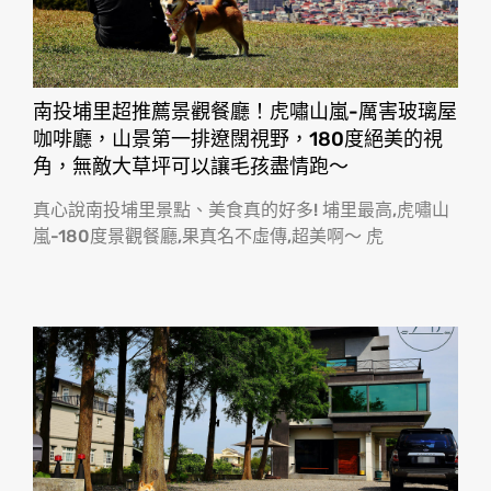
南投埔里超推薦景觀餐廳！虎嘯山嵐-厲害玻璃屋
咖啡廳，山景第一排遼闊視野，180度絕美的視
角，無敵大草坪可以讓毛孩盡情跑〜
真心說南投埔里景點、美食真的好多! 埔里最高,虎嘯山
嵐-180度景觀餐廳,果真名不虛傳,超美啊〜 虎