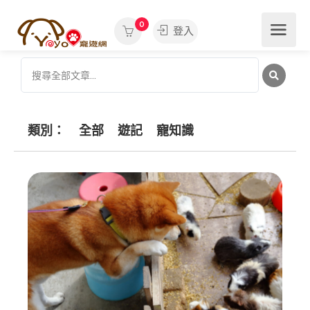
0
登入
類別：
全部
遊記
寵知識