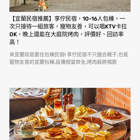
【宜蘭民宿推薦】享佇民宿，10-16人包棟，一
次只接待一組旅客，寵物友善，可以唱KTV卡拉
OK，晚上還能在大庭院烤肉，評價好、回訪率
高！
來宜蘭就是要住包棟民宿! 享佇民宿不只適合親子,也是
寵物友善的宜蘭包棟,設備相當齊全,烤肉麻將唱歌