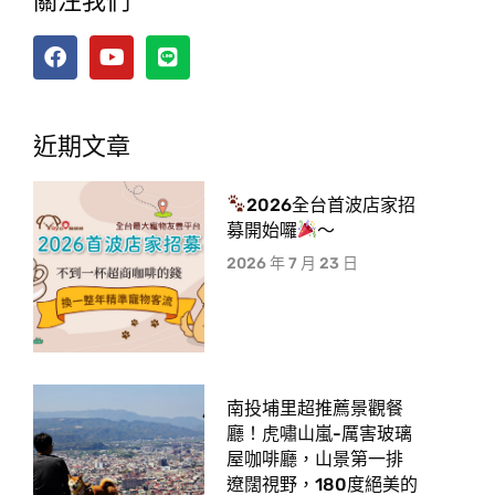
關注我們
近期文章
2026全台首波店家招
募開始囉
～
2026 年 7 月 23 日
南投埔里超推薦景觀餐
廳！虎嘯山嵐-厲害玻璃
屋咖啡廳，山景第一排
遼闊視野，180度絕美的