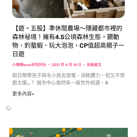
【遊。五股】準休閒農場〜隱藏都市裡的
森林祕境！擁有4.5公頃森林生態，餵動
物、釣螯蝦、玩大泡泡，CP值超高親子一
日遊
小珊珊wow好吃好玩
2021 年 4 月 14 日
尚無留言
假日想帶孩子與毛小孩去放電、消耗體力，但又不想
跑太遠…？ 城市中心竟然有一座世外桃源，4
更多內容»