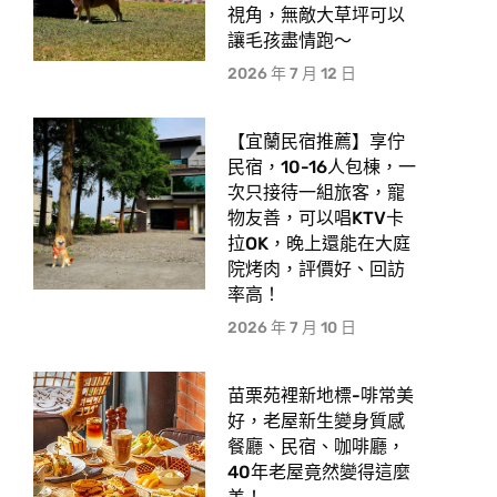
視角，無敵大草坪可以
讓毛孩盡情跑〜
2026 年 7 月 12 日
【宜蘭民宿推薦】享佇
民宿，10-16人包棟，一
次只接待一組旅客，寵
物友善，可以唱KTV卡
拉OK，晚上還能在大庭
院烤肉，評價好、回訪
率高！
2026 年 7 月 10 日
苗栗苑裡新地標-啡常美
好，老屋新生變身質感
餐廳、民宿、咖啡廳，
40年老屋竟然變得這麼