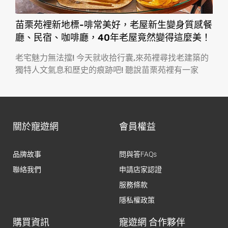
苗栗苑裡新地標-啡常美好，老屋新生變身質感餐
廳、民宿、咖啡廳，40年老屋竟然變得這麼美！
老宅魅力無法擋! 今天就收拾行囊,來苑裡尋找老建築的
獨特人文氣息和歷史的痕跡吧! 聽說苗栗苑裡有一家
關於寵遊網
會員權益
品牌故事
問與答FAQs
聯絡我們
申請店家認證
服務條款
隱私權政策
購買資訊
寵遊網 合作夥伴