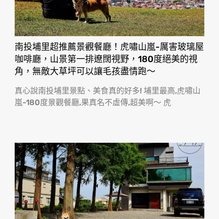
南投埔里超推薦景觀餐廳！虎嘯山嵐-厲害玻璃屋
咖啡廳，山景第一排遼闊視野，180度絕美的視
角，無敵大草坪可以讓毛孩盡情跑〜
真心說南投埔里景點、美食真的好多! 埔里最高,虎嘯山
嵐-180度景觀餐廳,果真名不虛傳,超美啊〜 虎