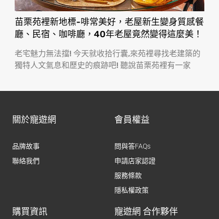
苗栗苑裡新地標-啡常美好，老屋新生變身質感餐
廳、民宿、咖啡廳，40年老屋竟然變得這麼美！
老宅魅力無法擋! 今天就收拾行囊,來苑裡尋找老建築的
獨特人文氣息和歷史的痕跡吧! 聽說苗栗苑裡有一家
關於寵遊網
會員權益
品牌故事
問與答FAQs
聯絡我們
申請店家認證
服務條款
隱私權政策
購買資訊
寵遊網 合作夥伴