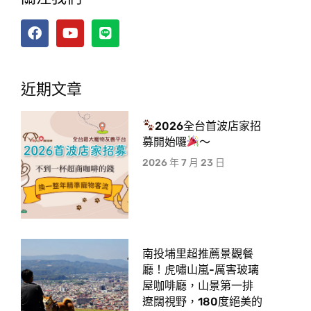
近期文章
2026全台首波店家招
募開始囉
～
2026 年 7 月 23 日
南投埔里超推薦景觀餐
廳！虎嘯山嵐-厲害玻璃
屋咖啡廳，山景第一排
遼闊視野，180度絕美的