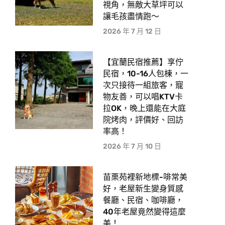
視角，無敵大草坪可以
讓毛孩盡情跑〜
2026 年 7 月 12 日
【宜蘭民宿推薦】享佇
民宿，10-16人包棟，一
次只接待一組旅客，寵
物友善，可以唱KTV卡
拉OK，晚上還能在大庭
院烤肉，評價好、回訪
率高！
2026 年 7 月 10 日
苗栗苑裡新地標-啡常美
好，老屋新生變身質感
餐廳、民宿、咖啡廳，
40年老屋竟然變得這麼
美！