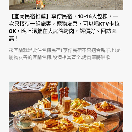
【宜蘭民宿推薦】享佇民宿，10-16人包棟，一
次只接待一組旅客，寵物友善，可以唱KTV卡拉
OK，晚上還能在大庭院烤肉，評價好、回訪率
高！
來宜蘭就是要住包棟民宿! 享佇民宿不只適合親子,也是
寵物友善的宜蘭包棟,設備相當齊全,烤肉麻將唱歌