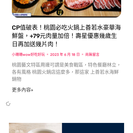
CP值破表！桃園必吃火鍋上善若水豪華海
鮮盤，+79元肉量加倍！壽星優惠幾歲生
日再加送幾片肉！
小珊珊wow好吃好玩
2023 年 6 月 18 日
尚無留言
桃園藝文特區周邊可謂是美食戰區，特色餐廳林立，
各有風格 桃園火鍋店這麼多，那這家 上善若水海鮮
鍋物
更多內容»
廣告