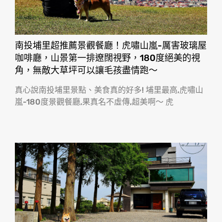
南投埔里超推薦景觀餐廳！虎嘯山嵐-厲害玻璃屋
咖啡廳，山景第一排遼闊視野，180度絕美的視
角，無敵大草坪可以讓毛孩盡情跑〜
真心說南投埔里景點、美食真的好多! 埔里最高,虎嘯山
嵐-180度景觀餐廳,果真名不虛傳,超美啊〜 虎