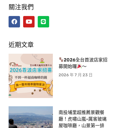
關注我們
近期文章
2026全台首波店家招
募開始囉
～
2026 年 7 月 23 日
南投埔里超推薦景觀餐
廳！虎嘯山嵐-厲害玻璃
屋咖啡廳，山景第一排