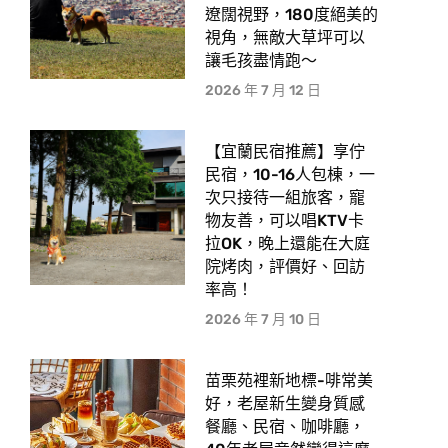
遼闊視野，180度絕美的
視角，無敵大草坪可以
讓毛孩盡情跑〜
2026 年 7 月 12 日
【宜蘭民宿推薦】享佇
民宿，10-16人包棟，一
次只接待一組旅客，寵
物友善，可以唱KTV卡
拉OK，晚上還能在大庭
院烤肉，評價好、回訪
率高！
2026 年 7 月 10 日
苗栗苑裡新地標-啡常美
好，老屋新生變身質感
餐廳、民宿、咖啡廳，