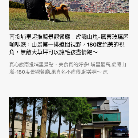
南投埔里超推薦景觀餐廳！虎嘯山嵐-厲害玻璃屋
咖啡廳，山景第一排遼闊視野，180度絕美的視
角，無敵大草坪可以讓毛孩盡情跑〜
真心說南投埔里景點、美食真的好多! 埔里最高,虎嘯山
嵐-180度景觀餐廳,果真名不虛傳,超美啊〜 虎