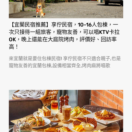
【宜蘭民宿推薦】享佇民宿，10-16人包棟，一
次只接待一組旅客，寵物友善，可以唱KTV卡拉
OK，晚上還能在大庭院烤肉，評價好、回訪率
高！
來宜蘭就是要住包棟民宿! 享佇民宿不只適合親子,也是
寵物友善的宜蘭包棟,設備相當齊全,烤肉麻將唱歌