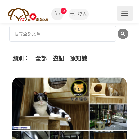
0
登入
類別：
全部
遊記
寵知識