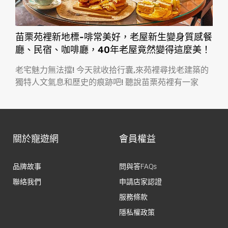
苗栗苑裡新地標-啡常美好，老屋新生變身質感餐
廳、民宿、咖啡廳，40年老屋竟然變得這麼美！
老宅魅力無法擋! 今天就收拾行囊,來苑裡尋找老建築的
獨特人文氣息和歷史的痕跡吧! 聽說苗栗苑裡有一家
關於寵遊網
會員權益
品牌故事
問與答FAQs
聯絡我們
申請店家認證
服務條款
隱私權政策