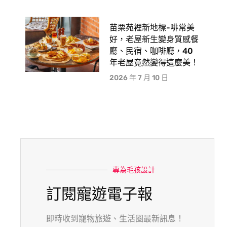
苗栗苑裡新地標-啡常美
好，老屋新生變身質感餐
廳、民宿、咖啡廳，40
年老屋竟然變得這麼美！
2026 年 7 月 10 日
專為毛孩設計
訂閱寵遊電子報
即時收到寵物旅遊、生活圈最新訊息！