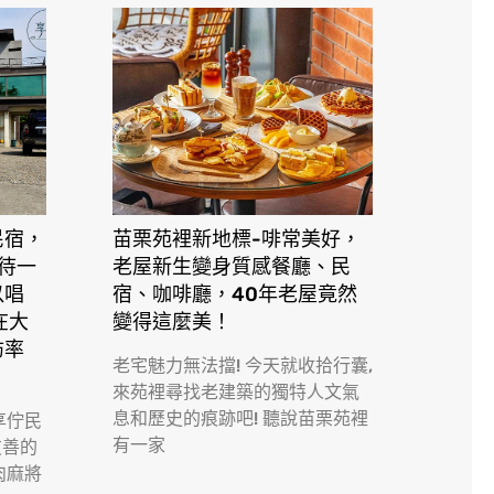
民宿，
苗栗苑裡新地標-啡常美好，
接待一
老屋新生變身質感餐廳、民
以唱
宿、咖啡廳，40年老屋竟然
在大
變得這麼美！
訪率
老宅魅力無法擋! 今天就收拾行囊,
來苑裡尋找老建築的獨特人文氣
息和歷史的痕跡吧! 聽說苗栗苑裡
享佇民
有一家
友善的
肉麻將