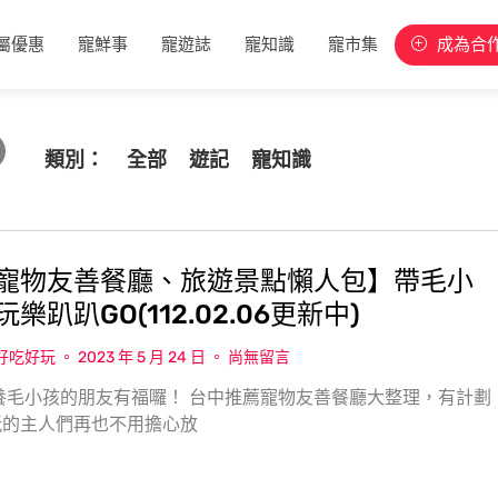
屬優惠
寵鮮事
寵遊誌
寵知識
寵市集
成為合
類別：
全部
遊記
寵知識
寵物友善餐廳、旅遊景點懶人包】帶毛小
樂趴趴GO(112.02.06更新中)
w好吃好玩
2023 年 5 月 24 日
尚無留言
養毛小孩的朋友有福囉！ 台中推薦寵物友善餐廳大整理，有計劃
玩的主人們再也不用擔心放