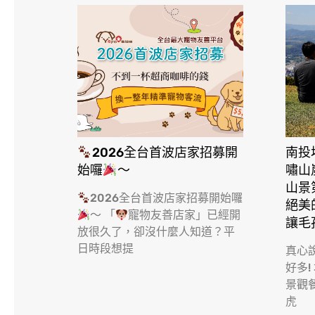
2026全台首波店家招募開
南投
始囉
～
嘯山
山景
2026全台首波店家招募開始囉
絕美
～ 「
寵物友善店家」已經開
讓毛
放很久了，卻沒什麼人知道？平
日時段想提
真心
好多!
景觀
虎