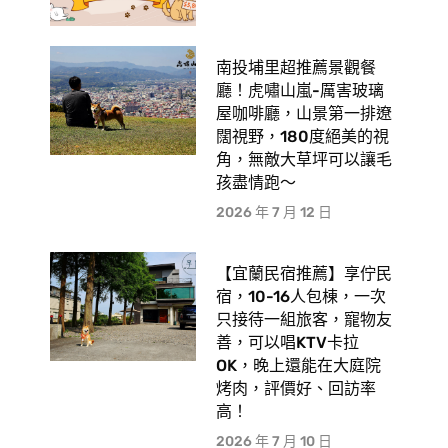
南投埔里超推薦景觀餐
廳！虎嘯山嵐-厲害玻璃
屋咖啡廳，山景第一排遼
闊視野，180度絕美的視
角，無敵大草坪可以讓毛
孩盡情跑〜
2026 年 7 月 12 日
【宜蘭民宿推薦】享佇民
宿，10-16人包棟，一次
只接待一組旅客，寵物友
善，可以唱KTV卡拉
OK，晚上還能在大庭院
烤肉，評價好、回訪率
高！
2026 年 7 月 10 日