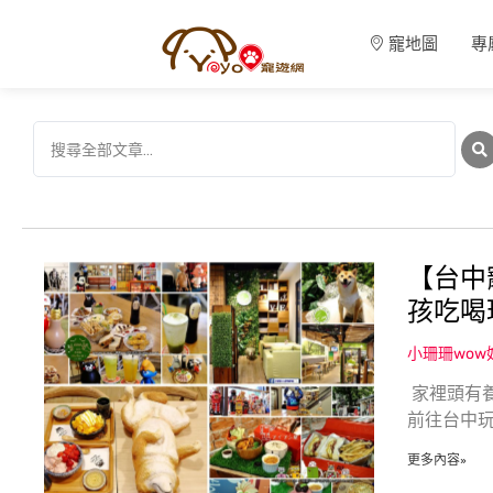
寵地圖
專
【台中
孩吃喝玩
小珊珊wo
家裡頭有
前往台中
更多內容»