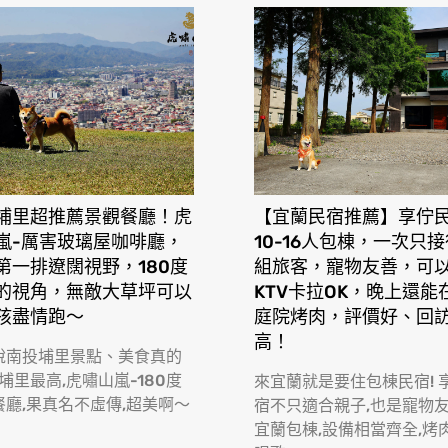
埔里超推薦景觀餐廳！虎
【宜蘭民宿推薦】享佇
嵐-厲害玻璃屋咖啡廳，
10-16人包棟，一次只
第一排遼闊視野，180度
組旅客，寵物友善，可
的視角，無敵大草坪可以
KTV卡拉OK，晚上還能
孩盡情跑〜
庭院烤肉，評價好、回
高！
說南投埔里景點、美食真的
 埔里最高,虎嘯山嵐-180度
來宜蘭就是要住包棟民宿! 
餐廳,果真名不虛傳,超美啊〜
宿不只適合親子,也是寵物
宜蘭包棟,設備相當齊全,烤