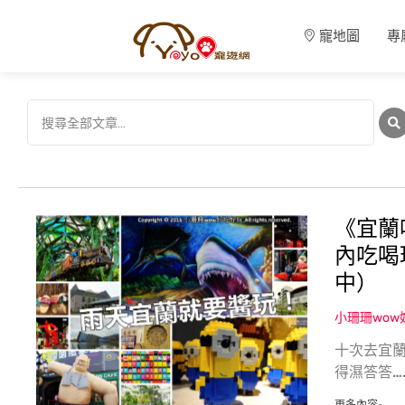
寵地圖
專
《宜蘭
內吃喝
中）
小珊珊wo
十次去宜蘭
得濕答答…