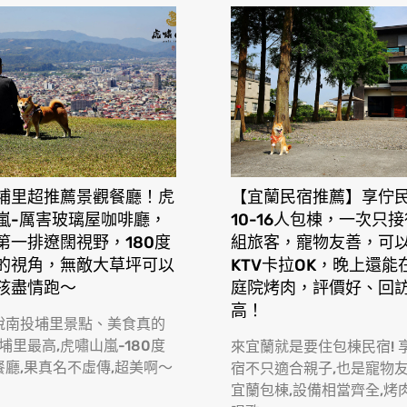
埔里超推薦景觀餐廳！虎
【宜蘭民宿推薦】享佇
嵐-厲害玻璃屋咖啡廳，
10-16人包棟，一次只
第一排遼闊視野，180度
組旅客，寵物友善，可
的視角，無敵大草坪可以
KTV卡拉OK，晚上還能
孩盡情跑〜
庭院烤肉，評價好、回
高！
說南投埔里景點、美食真的
 埔里最高,虎嘯山嵐-180度
來宜蘭就是要住包棟民宿! 
餐廳,果真名不虛傳,超美啊〜
宿不只適合親子,也是寵物
宜蘭包棟,設備相當齊全,烤