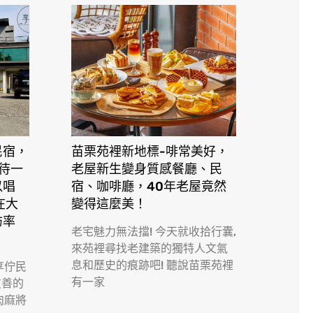
民宿，
苗栗苑裡新地標-啡常美好，
接待一
老屋新生變身質感餐廳、民
以唱
宿、咖啡廳，40年老屋竟然
在大
變得這麼美！
訪率
老宅魅力無法擋! 今天就收拾行囊,
來苑裡尋找老建築的獨特人文氣
息和歷史的痕跡吧! 聽說苗栗苑裡
享佇民
有一家
友善的
肉麻將