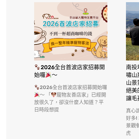
2026全台首波店家招募開
南投
始囉
～
嘯山
山景
2026全台首波店家招募開始囉
絕美
～ 「
寵物友善店家」已經開
讓毛
放很久了，卻沒什麼人知道？平
日時段想提
真心
好多!
景觀
虎