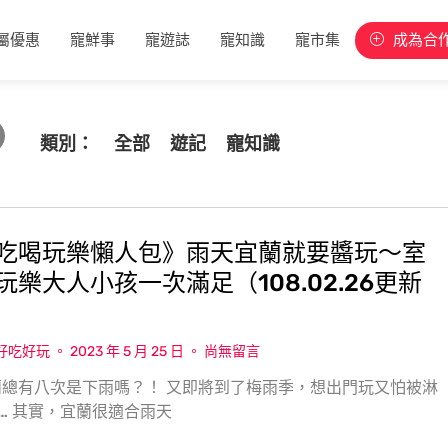
屬優惠
寵鮮事
寵遊誌
寵知識
寵市集
成為合
類別：
全部
遊記
寵知識
吃喝玩樂懶人包》雨天宜蘭就要醬玩～室
玩樂大人小孩一次滿足（108.02.26更新
w好吃好玩
2023 年 5 月 25 日
尚無留言
總有八次是下雨嗎？！ 又即將到了梅雨季，想出門玩又怕被淋
… 其實，宜蘭很適合雨天