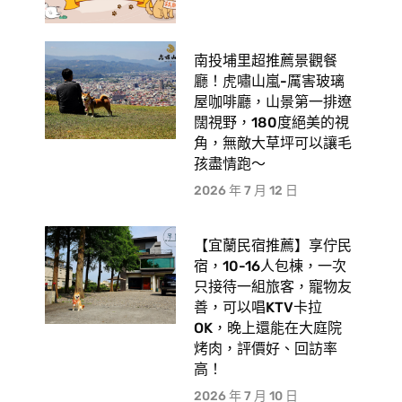
南投埔里超推薦景觀餐
廳！虎嘯山嵐-厲害玻璃
屋咖啡廳，山景第一排遼
闊視野，180度絕美的視
角，無敵大草坪可以讓毛
孩盡情跑〜
2026 年 7 月 12 日
【宜蘭民宿推薦】享佇民
宿，10-16人包棟，一次
只接待一組旅客，寵物友
善，可以唱KTV卡拉
OK，晚上還能在大庭院
烤肉，評價好、回訪率
高！
2026 年 7 月 10 日