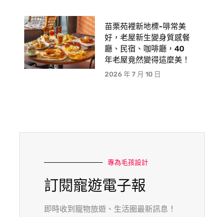
苗栗苑裡新地標-啡常美
好，老屋新生變身質感餐
廳、民宿、咖啡廳，40
年老屋竟然變得這麼美！
2026 年 7 月 10 日
專為毛孩設計
訂閱寵遊電子報
即時收到寵物旅遊、生活圈最新訊息！