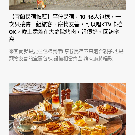
【宜蘭民宿推薦】享佇民宿，10-16人包棟，一
次只接待一組旅客，寵物友善，可以唱KTV卡拉
OK，晚上還能在大庭院烤肉，評價好、回訪率
高！
來宜蘭就是要住包棟民宿! 享佇民宿不只適合親子,也是
寵物友善的宜蘭包棟,設備相當齊全,烤肉麻將唱歌