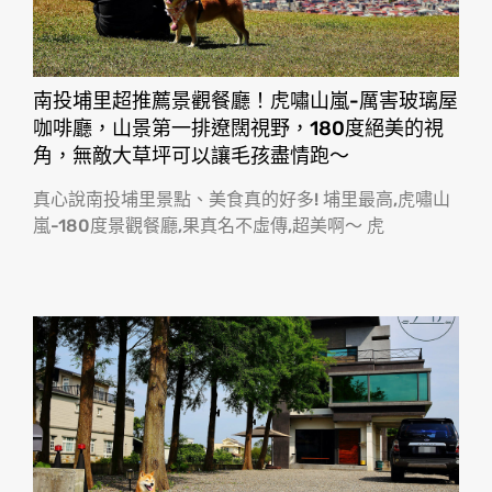
南投埔里超推薦景觀餐廳！虎嘯山嵐-厲害玻璃屋
咖啡廳，山景第一排遼闊視野，180度絕美的視
角，無敵大草坪可以讓毛孩盡情跑〜
真心說南投埔里景點、美食真的好多! 埔里最高,虎嘯山
嵐-180度景觀餐廳,果真名不虛傳,超美啊〜 虎