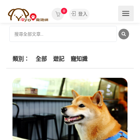
0
登入
類別：
全部
遊記
寵知識