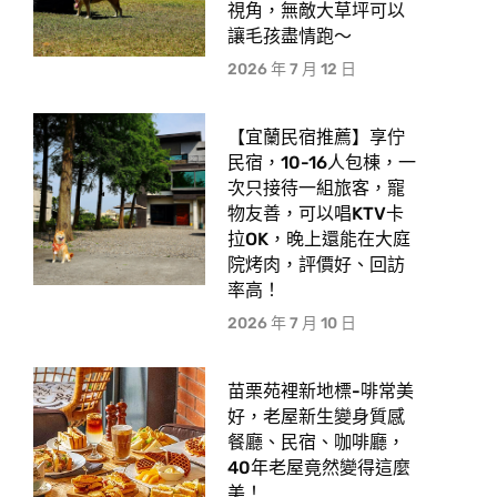
視角，無敵大草坪可以
讓毛孩盡情跑〜
2026 年 7 月 12 日
【宜蘭民宿推薦】享佇
民宿，10-16人包棟，一
次只接待一組旅客，寵
物友善，可以唱KTV卡
拉OK，晚上還能在大庭
院烤肉，評價好、回訪
率高！
2026 年 7 月 10 日
苗栗苑裡新地標-啡常美
好，老屋新生變身質感
餐廳、民宿、咖啡廳，
40年老屋竟然變得這麼
美！