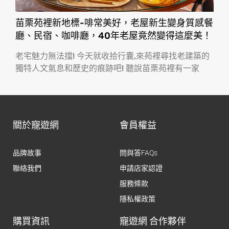
苗栗苑裡新地標-啡常美好，老屋新生變身質感餐
廳、民宿、咖啡廳，40年老屋竟然變得這麼美！
老宅魅力無法擋! 今天就收拾行囊,來苑裡尋找老建築的
獨特人文氣息和歷史的痕跡吧! 聽說苗栗苑裡有一家
關於寵遊網
會員權益
品牌故事
問與答FAQs
聯絡我們
申請店家認證
服務條款
隱私權政策
購買資訊
寵遊網 合作夥伴