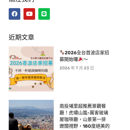
近期文章
2026全台首波店家招
募開始囉
～
2026 年 7 月 23 日
南投埔里超推薦景觀餐
廳！虎嘯山嵐-厲害玻璃
屋咖啡廳，山景第一排
遼闊視野，180度絕美的